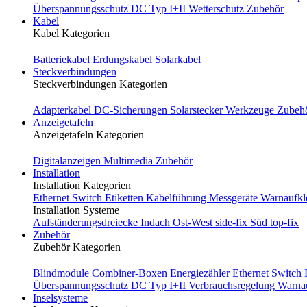
Überspannungsschutz DC Typ I+II
Wetterschutz
Zubehör
Kabel
Kabel Kategorien
Batteriekabel
Erdungskabel
Solarkabel
Steckverbindungen
Steckverbindungen Kategorien
Adapterkabel
DC-Sicherungen
Solarstecker
Werkzeuge
Zubeh
Anzeigetafeln
Anzeigetafeln Kategorien
Digitalanzeigen
Multimedia
Zubehör
Installation
Installation Kategorien
Ethernet Switch
Etiketten
Kabelführung
Messgeräte
Warnaufkl
Installation Systeme
Aufständerungsdreiecke
Indach
Ost-West
side-fix
Süd
top-fix
Zubehör
Zubehör Kategorien
Blindmodule
Combiner-Boxen
Energiezähler
Ethernet Switch
Überspannungsschutz DC Typ I+II
Verbrauchsregelung
Warna
Inselsysteme