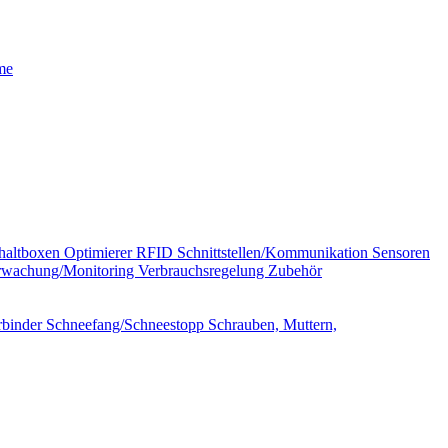
me
haltboxen
Optimierer
RFID
Schnittstellen/­Kommunikation
Sensoren
wachung/Monitoring
Verbrauchsregelung
Zubehör
rbinder
Schneefang/Schneestopp
Schrauben, Muttern,