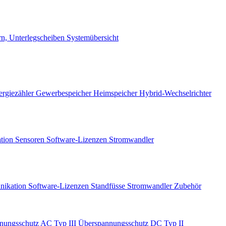
rn, Unterlegscheiben
Systemübersicht
ergiezähler
Gewerbespeicher
Heimspeicher
Hybrid-Wechselrichter
ation
Sensoren
Software-Lizenzen
Stromwandler
unikation
Software-Lizenzen
Standfüsse
Stromwandler
Zubehör
nungsschutz AC Typ III
Überspannungsschutz DC Typ II