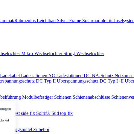
aminat/Rahmenlos
Leichtbau
Silver Frame
Solarmodule für Inselsyste
hselrichter
Mikro-Wechselrichter
String-Wechselrichter
Ladekabel
Ladestationen AC
Ladestationen DC
NA-Schutz
Netzumsc
rspannungsschutz DC Typ II
Überspannungsschutz DC Typ I+II
Über
belführung
Modulbefestiger
Schienen
Schienenabschlüsse
Schienenve
mungen
ch
Ost-West
side-fix
Solrif®
Süd
top-fix
tiviert
erbindungsmittel
Zubehör