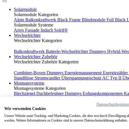
Solarmodule
Solarmodule Kategorien
Alpin
Balkonkraftwerk
Black Frame
Blindmodule
Full Black
L
Solarmodule Systeme
Arres
Fassade
Indach
Solrif®
Wechselrichter
Wechselrichter Kategorien
Balkonkraftwerk
Batterie-Wechselrichter
Dummys
Hybrid-Wec
Wechselrichter Zubehör
Wechselrichter Zubehör Kategorien
Combiner-Boxen
Dummys
Energiemanagement
Energiezähler
Standfüsse
Stromwandler
Überspannungsschutz AC Typ II
Übe
Montagesysteme
Montagesysteme Kategorien
Blechziegel
Dachbefestiger
Dummys
Erdungskomponenten
Ka
Unterlegscheiben
Systemübersicht
Werkzeuge
Zubehör
Montagesysteme Systeme
Datenschutzbestim
Wir verwenden Cookies
Agri-PV
Arres
Aufständerungsdreiecke
Carport
Freiland
Inda
Absturzsicherung
Unsere Website nutzt Tracking- und Marketing-Cookies, die aber erst durch Einwilligung ak
Absturzsicherung Kategorien
werden. Weitere Informationen zu Cookies sind in unserer Datenschutzerklärung enthalten.
Anschlaghalter
Flachdach
PSAgA
Stahlseile
Systemübersicht
V