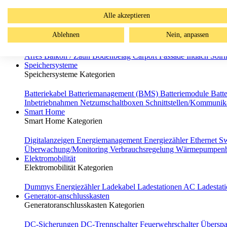
Absturzsicherung Systeme
Ecoline
Primeline
Sunline
SX-Green
Alle akzeptieren
BIPV
BIPV Kategorien
Ablehnen
Nein, anpassen
Alpin
Balkonkraftwerk
Blindmodule
Bodenbelag
Full Black
L
BIPV Systeme
Arres
Balkon / Zaun
Bodenbelag
Carport
Fassade
Indach
Solr
Speichersysteme
Speichersysteme Kategorien
Batteriekabel
Batteriemanagement (BMS)
Batteriemodule
Batt
Inbetriebnahmen
Netzumschaltboxen
Schnittstellen/­Kommuni
Smart Home
Smart Home Kategorien
Digitalanzeigen
Energiemanagement
Energiezähler
Ethernet S
Überwachung/Monitoring
Verbrauchsregelung
Wärmepumpenb
Elektromobilität
Elektromobilität Kategorien
Dummys
Energiezähler
Ladekabel
Ladestationen AC
Ladesta
Generator-anschlusskasten
Generatoranschlusskasten Kategorien
DC-Sicherungen
DC-Trennschalter
Feuerwehrschalter
Überspa