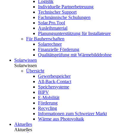
Logistik
Individuelle Partnerbetreuung
Technischer Support
Fachmännische Schulungen
Solar.Pro.Tool
Ausleihmaterial
Planungsunterstützung für Installateure
Für Bauherrschaften
Solarrechner
Finanzielle Förderung
Qualitätsprüfung mit Wärmebilddrohne
Solarwissen
Solarwissen
Übersicht
Gewerbespeicher
All-Back-Contact
Speichersysteme
BIPV
E-Mobilität
Förderung
Recycling
Informationen zum Schweizer Markt
Wärme aus Photovoltaik
Aktuelles
Aktuelles