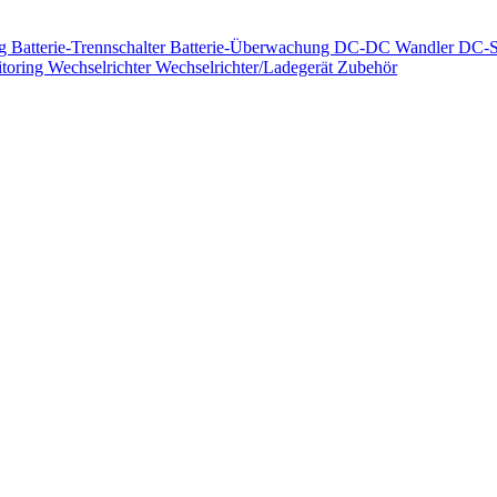
ng
Batterie-Trennschalter
Batterie-Überwachung
DC-DC Wandler
DC-S
toring
Wechselrichter
Wechselrichter/Ladegerät
Zubehör