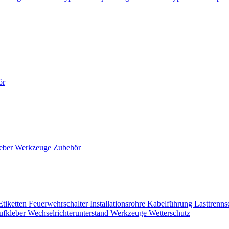
ör
eber
Werkzeuge
Zubehör
Etiketten
Feuerwehrschalter
Installationsrohre
Kabelführung
Lasttrenns
ufkleber
Wechselrichterunterstand
Werkzeuge
Wetterschutz