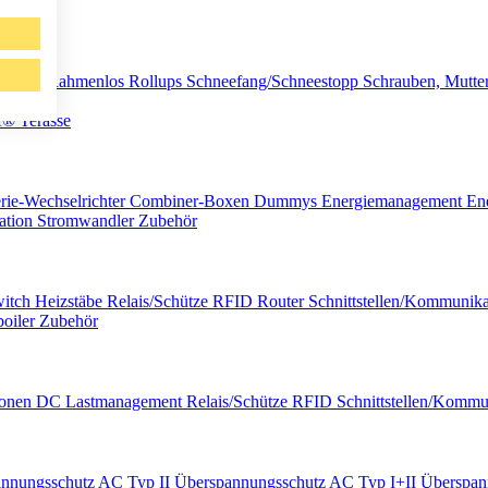
aminat/Rahmenlos
Rollups
Schneefang/Schneestopp
Schrauben, Mutte
if®
Terasse
erie-Wechselrichter
Combiner-Boxen
Dummys
Energiemanagement
En
kation
Stromwandler
Zubehör
witch
Heizstäbe
Relais/Schütze
RFID
Router
Schnittstellen/­Kommunik
oiler
Zubehör
tionen DC
Lastmanagement
Relais/Schütze
RFID
Schnittstellen/­Komm
nnungsschutz AC Typ II
Überspannungsschutz AC Typ I+II
Überspan