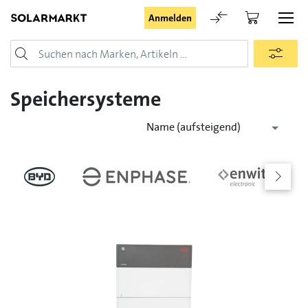
Anmelden
Login
Speichersysteme
Name (aufsteigend)
Angemeldet bleiben
Anmelden
Passwort vergessen
Registrieranfrage für Login