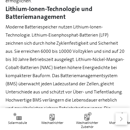
ermöglichen.
Lithium-Ionen-Technologie und
Batteriemanagement
Moderne Batteriespeicher nutzen Lithium-Ionen-
Technologie. Lithium-Eisenphosphat-Batterien (LFP)
zeichnen sich durch hohe Zyklenfestigkeit und Sicherheit
aus. Sie erreichen 6000 bis 10000 Vollzyklen und sind auf 20
bis 30 Jahre Betriebszeit ausgelegt. Lithium-Nickel-Mangan-
Cobalt-Batterien (NMC) bieten höhere Energiedichte bei
kompakterer Bauform. Das Batteriemanagementsystem
(BMS) überwacht jeden Ladezustand der Zellen, gleicht
Unterschiede aus und schützt vor Über- und Tiefentladung.
Hochwertige BMS verlängern die Lebensdauer erheblich
und gewährleisten sichere Betriebsbedingungen. Die
Systemwirkungsgrade liegen zwischen 90 und 95 Prozent,
Solarmodule
Wechselrichter
Wechselrichter
Montagesyst
das heist: Von jeder eingespeicherten Kilowattstunde
Zubehör