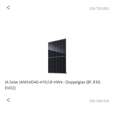
103.703.002
JA Solar JAM54D40-470/LR-HW4 - Doppelglas (BF, R30,
EVO2)
102.266.516