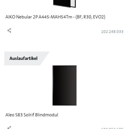
AIKO Nebular 2P A445-MAH54Tm - (BF, R30, EVO2)
102.248.033
Auslaufartikel
Aleo S83 Solrif Blindmodul