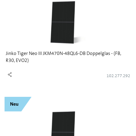
Jinko Tiger Neo III JKM470N-48QL6-DB Doppelglas - (FB,
R30, EVO2)
102.277.292
Neu