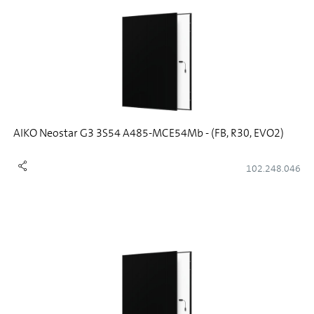
AIKO Neostar G3 3S54 A485-MCE54Mb - (FB, R30, EVO2)
102.248.046