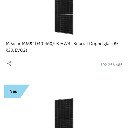
JA Solar JAM54D40-460/LB-HW4 - Bifacial-Doppelglas (BF,
R30, EVO2)
102.266.486
Neu