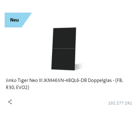
Neu
Jinko Tiger Neo III JKM465N-48QL6-DB Doppelglas - (FB,
R30, EVO2)
102.277.291