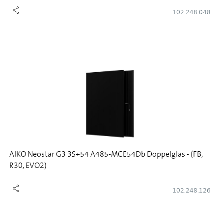
102.248.048
AIKO Neostar G3 3S+54 A485-MCE54Db Doppelglas - (FB,
R30, EVO2)
102.248.126