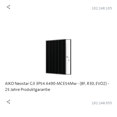
102.248.105
AIKO Neostar G3 3P54 A490-MCE54Mw - (BF, R30, EVO2) -
25 Jahre Produktgarantie
102.248.055