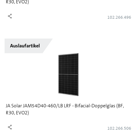
R30, EVO2)
102.266.496
Auslaufartikel
JA Solar JAM54D40-460/LB LRF - Bifacial-Doppelglas (BF,
R30, EVO2)
102.266.506