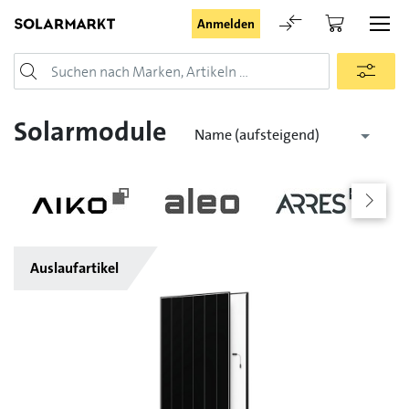
Anmelden
Login
Solarmodule
Name (aufsteigend)
Angemeldet bleiben
Auslaufartikel
Anmelden
Passwort vergessen
Registrieranfrage für Login