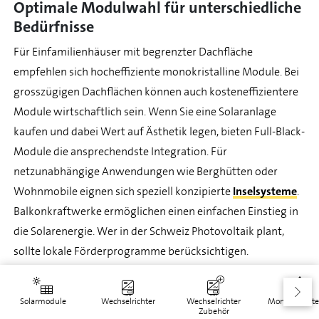
Optimale Modulwahl für unterschiedliche
Bedürfnisse
Für Einfamilienhäuser mit begrenzter Dachfläche
empfehlen sich hocheffiziente monokristalline Module. Bei
grosszügigen Dachflächen können auch kosteneffizientere
Module wirtschaftlich sein. Wenn Sie eine Solaranlage
kaufen und dabei Wert auf Ästhetik legen, bieten Full-Black-
Module die ansprechendste Integration. Für
netzunabhängige Anwendungen wie Berghütten oder
Wohnmobile eignen sich speziell konzipierte
Inselsysteme
.
Balkonkraftwerke ermöglichen einen einfachen Einstieg in
die Solarenergie. Wer in der Schweiz Photovoltaik plant,
sollte lokale Förderprogramme berücksichtigen.
Verschiedene Kantone unterstützen die Anschaffung
finanziell. Professionelle Beratung hilft bei der optimalen
Solarmodule
Wechselrichter
Wechselrichter
Montagesyst
Kombination aus Solarmodul,
Wechselrichter
und
Zubehör