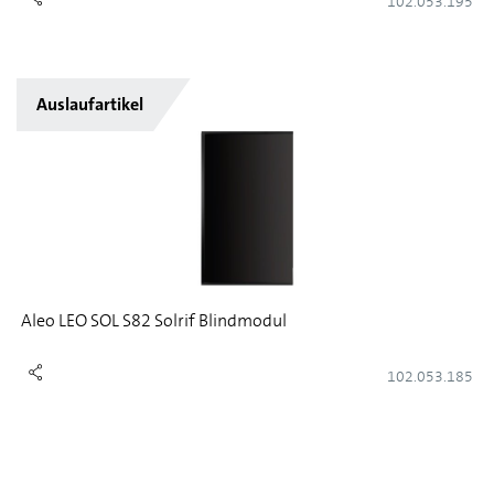
102.053.195
Auslaufartikel
Aleo LEO SOL S82 Solrif Blindmodul
102.053.185