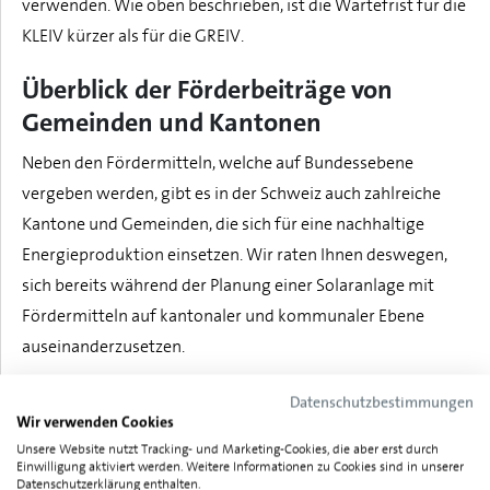
verwenden. Wie oben beschrieben, ist die Wartefrist für die
KLEIV kürzer als für die GREIV.
Überblick der Förderbeiträge von
Gemeinden und Kantonen
Neben den Fördermitteln, welche auf Bundessebene
vergeben werden, gibt es in der Schweiz auch zahlreiche
Kantone und Gemeinden, die sich für eine nachhaltige
Energieproduktion einsetzen. Wir raten Ihnen deswegen,
sich bereits während der Planung einer Solaranlage mit
Fördermitteln auf kantonaler und kommunaler Ebene
auseinanderzusetzen.
Dazu hilft Ihnen das neue Portal Energiefranken, in
Datenschutzbestimmungen
Wir verwenden Cookies
welchem Sie mit der Postleitzahl einfach eine Übersicht
Unsere Website nutzt Tracking- und Marketing-Cookies, die aber erst durch
erhalten, welche Förderprogramme im Energiebereich und
Einwilligung aktiviert werden. Weitere Informationen zu Cookies sind in unserer
in der Mobilität zur Verfügung stehen.
Datenschutzerklärung enthalten.