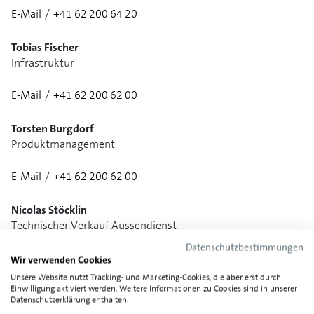
E-Mail
/
+41 62 200 64 20
1/3
Tobias Fischer
Infrastruktur
E-Mail
/
+41 62 200 62 00
Torsten Burgdorf
Produktmanagement
E-Mail
/
+41 62 200 62 00
Nicolas Stöcklin
Technischer Verkauf Aussendienst
Datenschutzbestimmungen
E-Mail
/
+41 62 200 62 91
Wir verwenden Cookies
Unsere Website nutzt Tracking- und Marketing-Cookies, die aber erst durch
Einwilligung aktiviert werden. Weitere Informationen zu Cookies sind in unserer
Nina Guerreiro
Datenschutzerklärung enthalten.
Verkauf Innendienst