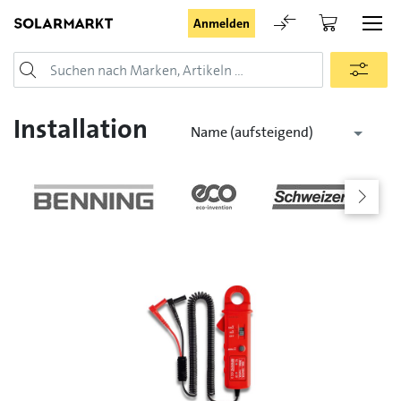
Anmelden
Login
Installation
Name (aufsteigend)
Angemeldet bleiben
Anmelden
Passwort vergessen
Registrieranfrage für Login