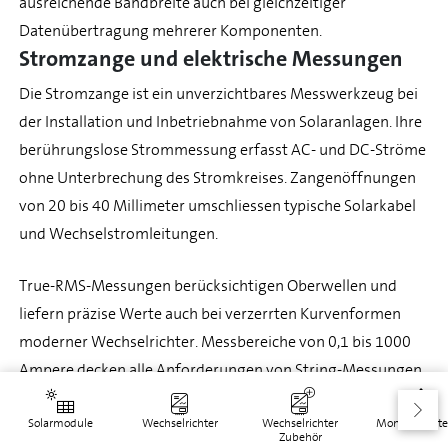
ausreichende Bandbreite auch bei gleichzeitiger
Datenübertragung mehrerer Komponenten.
Stromzange und elektrische Messungen
Die Stromzange ist ein unverzichtbares Messwerkzeug bei
der Installation und Inbetriebnahme von Solaranlagen. Ihre
berührungslose Strommessung erfasst AC- und DC-Ströme
ohne Unterbrechung des Stromkreises. Zangenöffnungen
von 20 bis 40 Millimeter umschliessen typische Solarkabel
und Wechselstromleitungen.
True-RMS-Messungen berücksichtigen Oberwellen und
liefern präzise Werte auch bei verzerrten Kurvenformen
moderner Wechselrichter. Messbereiche von 0,1 bis 1000
Ampere decken alle Anforderungen von String-Messungen
bis Haupteinspeisungen ab. Die Genauigkeit von 2 Prozent
erfüllt dabei Anforderungen für Abnahmemessungen und
Solarmodule
Wechselrichter
Wechselrichter
Montagesyst
Zubehör