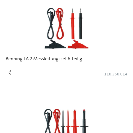
Benning TA 2 Messleitungsset 6-teilig
110.350.014