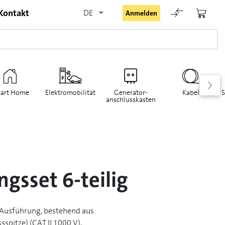
Kontakt
DE
Anmelden
art Home
Elektromobilität
Generator-
Kabel
S
anschlusskasten
Angemeldet bleiben
Anmelden
gsset 6-teilig
Passwort vergessen
e Ausführung, bestehend aus:
Registrieranfrage für Login
sspitze) (CAT II 1000 V),