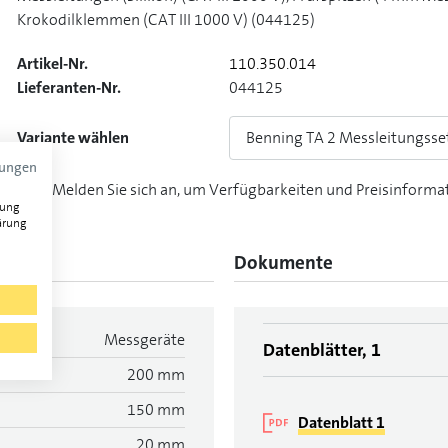
Krokodilklemmen (CAT III 1000 V) (044125)
Artikel-Nr.
110.350.014
Lieferanten-Nr.
044125
Variante wählen
Benning TA 2 Messleitungsset 
mungen
Melden Sie sich an, um Verfügbarkeiten und Preisinforma
gung
ärung
Dokumente
Messgeräte
Datenblätter, 1
200 mm
150 mm
Datenblatt 1
20 mm