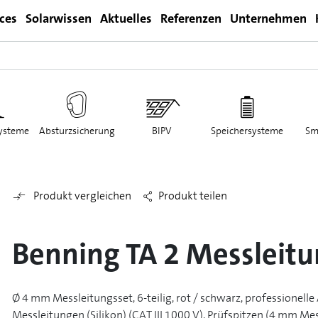
ices
Solarwissen
Aktuelles
Referenzen
Unternehmen
Login
ysteme
Absturzsicherung
BIPV
Speichersysteme
Sm
Produkt vergleichen
Produkt teilen
Benning TA 2 Messleitun
Ø 4 mm Messleitungsset, 6-teilig, rot / schwarz, professionell
Messleitungen (Silikon) (CAT III 1000 V), Prüfspitzen (4 mm Mes