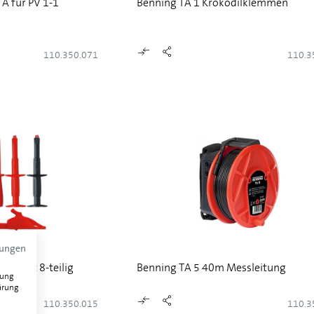
 A für PV 1-1
Benning TA 1 Krokodilklemmen
110.350.071
110.3
mungen
ungsset 8-teilig
Benning TA 5 40m Messleitung
gung
ärung
110.350.015
110.3