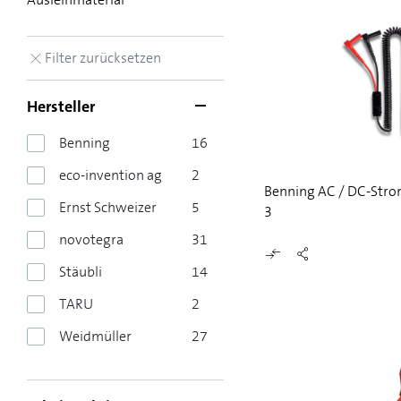
Filter zurücksetzen
Hersteller
Benning
16
eco-invention ag
2
Benning AC / DC-Str
Ernst Schweizer
5
3
novotegra
31
Stäubli
14
TARU
2
Weidmüller
27