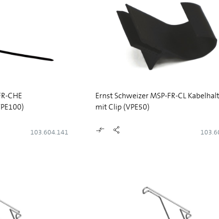
FR-CHE
Ernst Schweizer MSP-FR-CL Kabelhal
VPE100)
mit Clip (VPE50)
103.604.141
103.6