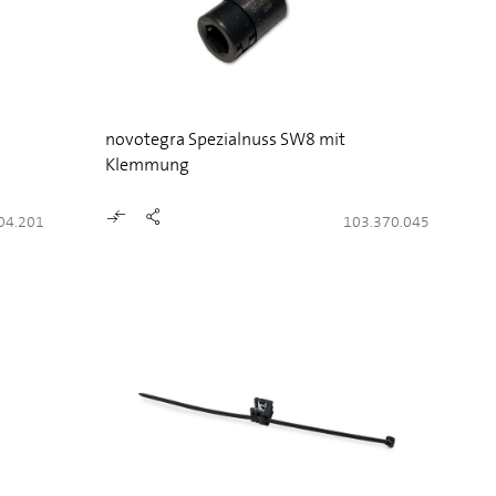
novotegra Spezialnuss SW8 mit
Klemmung
04.201
103.370.045