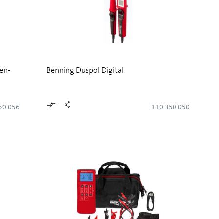
en-
Benning Duspol Digital
50.056
110.350.050