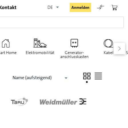
Kontakt
DE
Anmelden
art Home
Elektromobilität
Generator-
Kabel
S
anschlusskasten
Angemeldet bleiben
Name (aufsteigend)
Anmelden
Passwort vergessen
Registrieranfrage für Login