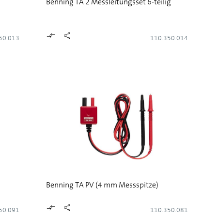
Benning TA 2 Messleitungsset 6-teilig
50.013
110.350.014
Benning TA PV (4 mm Messspitze)
50.091
110.350.081