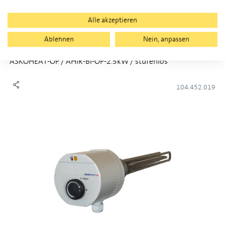
Alle akzeptieren
Ablehnen
Nein, anpassen
ASKOHEAT-OP / AHIR-BI-OP-2.5kW / stufenlos
104.452.019