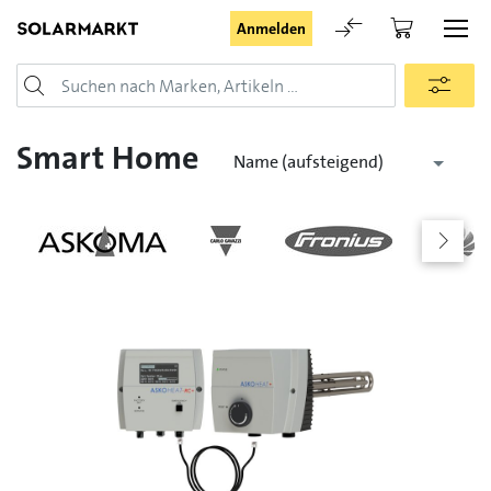
Anmelden
Login
Smart Home
Name (aufsteigend)
Angemeldet bleiben
Anmelden
Passwort vergessen
Registrieranfrage für Login