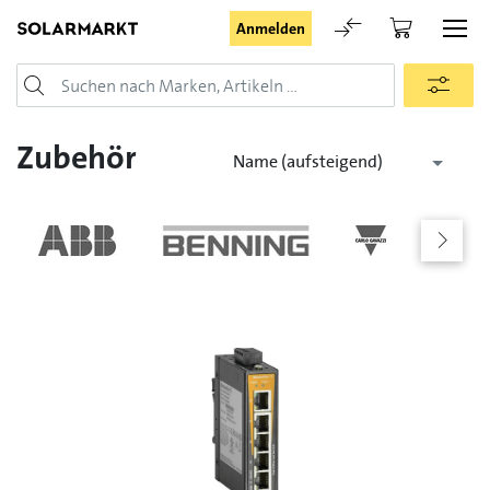
Anmelden
Login
Zubehör
Name (aufsteigend)
Angemeldet bleiben
Anmelden
Passwort vergessen
Registrieranfrage für Login