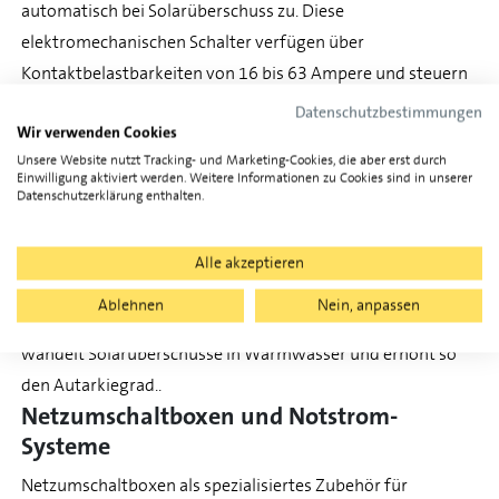
automatisch bei Solarüberschuss zu. Diese
elektromechanischen Schalter verfügen über
Kontaktbelastbarkeiten von 16 bis 63 Ampere und steuern
Heizstäbe, Wärmepumpen oder Ladestationen. Halbleiter-
Datenschutzbestimmungen
Wir verwenden Cookies
Relais bieten verschleissfreies Schalten ohne mechanische
Unsere Website nutzt Tracking- und Marketing-Cookies, die aber erst durch
Kontakte und eignen sich für häufige Schaltvorgänge.
Einwilligung aktiviert werden. Weitere Informationen zu Cookies sind in unserer
Leistungssteller regeln elektrische Verbraucher stufenlos
Datenschutzerklärung enthalten.
und passen Leistungsaufnahme kontinuierlich an die
verfügbare Solarenergie an. Diese Thyristor-gesteuerten
Alle akzeptieren
Geräte vermeiden Takten und maximieren die
Ablehnen
Nein, anpassen
Eigenverbrauchsquote. Die Integration mit Heizstäben
wandelt Solarüberschüsse in Warmwasser und erhöht so
den Autarkiegrad..
Netzumschaltboxen und Notstrom-
Systeme
Netzumschaltboxen als spezialisiertes Zubehör für