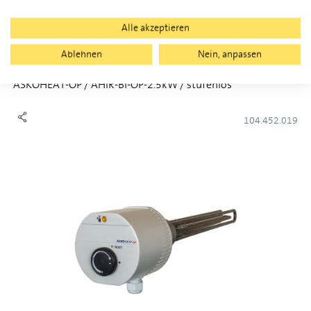
Alle akzeptieren
Ablehnen
Nein, anpassen
ASKOHEAT-OP / AHIR-BI-OP-2.5kW / stufenlos
104.452.019