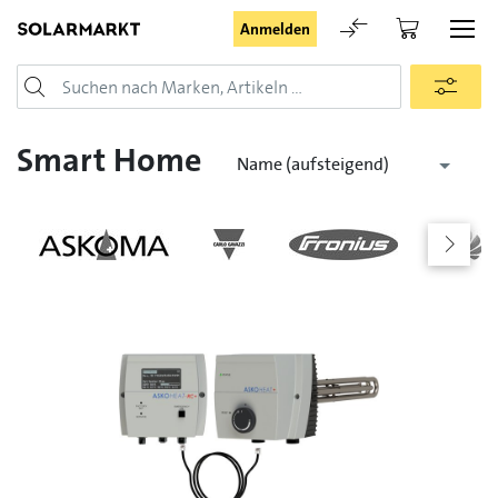
Anmelden
Login
Smart Home
Name (aufsteigend)
Angemeldet bleiben
Anmelden
Passwort vergessen
Registrieranfrage für Login