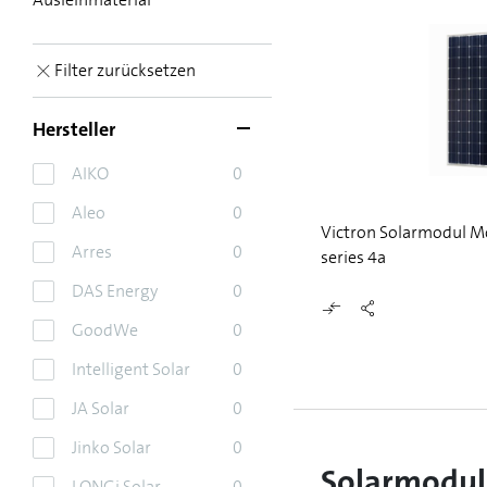
Filter zurücksetzen
Hersteller
AIKO
0
Aleo
0
Victron Solarmodul 
Arres
0
series 4a
DAS Energy
0
GoodWe
0
Intelligent Solar
0
JA Solar
0
Jinko Solar
0
Solarmodul
LONGi Solar
0