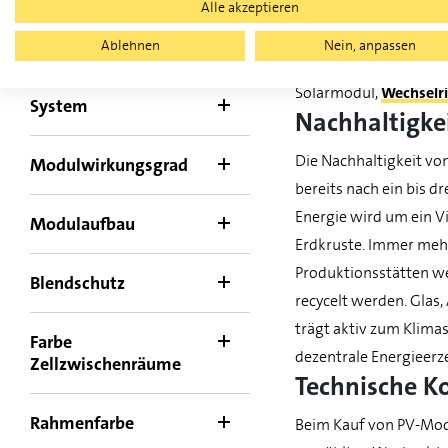
Alle akzeptieren
ansprechendste Integ
bis
Balkonkraftwerke ermö
Ablehnen
Nein, anpassen
berücksichtigen. Vers
Solarmodul,
Wechselri
System
Nachhaltigke
Die Nachhaltigkeit vo
Modulwirkungsgrad
bereits nach ein bis d
Energie wird um ein V
Modulaufbau
Erdkruste. Immer mehr
Produktionsstätten we
Blendschutz
recycelt werden. Glas
trägt aktiv zum Klima
Farbe
dezentrale Energieerz
Zellzwischenräume
Technische K
Rahmenfarbe
Beim Kauf von PV-Mod