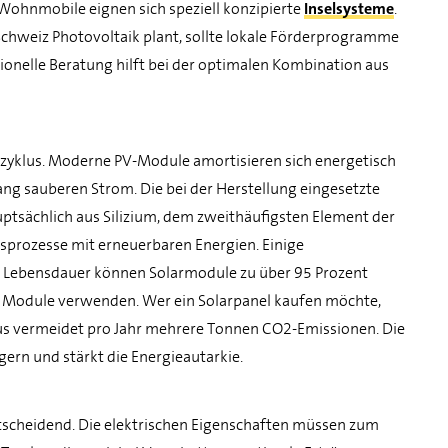
ohnmobile eignen sich speziell konzipierte
Inselsysteme
.
 Schweiz Photovoltaik plant, sollte lokale Förderprogramme
ionelle Beratung hilft bei der optimalen Kombination aus
szyklus. Moderne PV-Module amortisieren sich energetisch
lang sauberen Strom. Die bei der Herstellung eingesetzte
ptsächlich aus Silizium, dem zweithäufigsten Element der
sprozesse mit erneuerbaren Energien. Einige
er Lebensdauer können Solarmodule zu über 95 Prozent
ue Module verwenden. Wer ein Solarpanel kaufen möchte,
haus vermeidet pro Jahr mehrere Tonnen CO2-Emissionen. Die
ern und stärkt die Energieautarkie.
scheidend. Die elektrischen Eigenschaften müssen zum