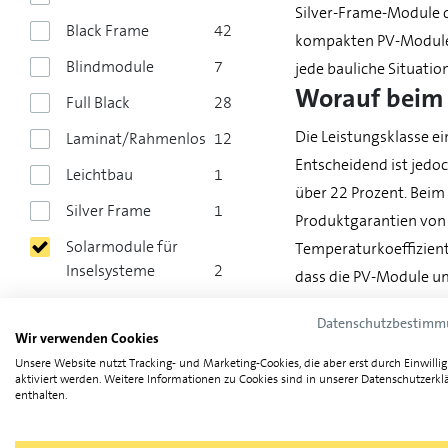
Silver-Frame-Module d
Black Frame
42
kompakten PV-Modulen 
Blindmodule
7
jede bauliche Situati
Worauf beim 
Full Black
28
Die Leistungsklasse e
Laminat/Rahmenlos
12
Entscheidend ist jedo
Leichtbau
1
über 22 Prozent. Beim
Silver Frame
1
Produktgarantien von 
Solarmodule für
Temperaturkoeffizient
Inselsysteme
2
dass die PV-Module umf
Verarbeitung der Löt
Auswahl aufheben
Datenschutzbestim
verfügen über verstär
Wir verwenden Cookies
Optimale Mod
Unsere Website nutzt Tracking- und Marketing-Cookies, die aber erst durch Einwilli
aktiviert werden. Weitere Informationen zu Cookies sind in unserer Datenschutzerkl
enthalten.
Für Einfamilienhäuser
Leistung
kosteneffizientere Mod