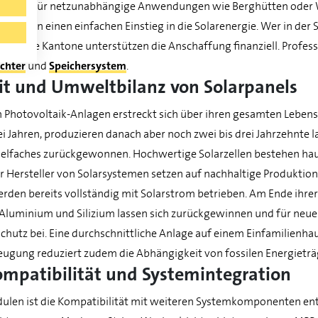
ration. Für netzunabhängige Anwendungen wie Berghütten oder W
glichen einen einfachen Einstieg in die Solarenergie. Wer in der
chiedene Kantone unterstützen die Anschaffung finanziell. Profess
chter
und
Speichersystem
.
it und Umweltbilanz von Solarpanels
n Photovoltaik-Anlagen erstreckt sich über ihren gesamten Leben
rei Jahren, produzieren danach aber noch zwei bis drei Jahrzehnte 
ielfaches zurückgewonnen. Hochwertige Solarzellen bestehen hau
 Hersteller von Solarsystemen setzen auf nachhaltige Produktion
rden bereits vollständig mit Solarstrom betrieben. Am Ende ihr
, Aluminium und Silizium lassen sich zurückgewinnen und für ne
schutz bei. Eine durchschnittliche Anlage auf einem Einfamilien
eugung reduziert zudem die Abhängigkeit von fossilen Energieträg
ompatibilität und Systemintegration
ulen ist die Kompatibilität mit weiteren Systemkomponenten ent