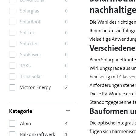
nachhaltig
Solarglas
0
SolarRoof
0
Die Wahl des richtige
Ihnen heute vielfälti
SoliTek
0
vielseitige Anwendun
Soluxtec
0
Verschiedene
SunPower
0
Beim Solarpanel kaufe
TARU
0
Wirkungsgrade aus und
Trina Solar
0
beidseitig mit Glas ve
Anforderungen stehen 
Victron Energy
2
Diese PV-Module errei
Standortgegebenheite
Bauformen un
Kategorie
Die optische Integrat
Alpin
4
fügen sich harmonisch
Balkonkraftwerk
1