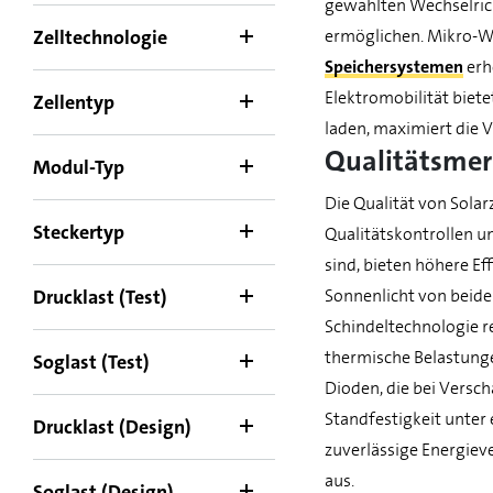
gewählten Wechselrich
Zelltechnologie
ermöglichen. Mikro-We
Speichersystemen
erh
Elektromobilität biet
Zellentyp
laden, maximiert die V
Qualitätsmer
Modul-Typ
Die Qualität von Sola
Steckertyp
Qualitätskontrollen un
sind, bieten höhere Ef
Drucklast (Test)
Sonnenlicht von beide
Schindeltechnologie r
thermische Belastunge
Soglast (Test)
Dioden, die bei Versc
Standfestigkeit unter
Drucklast (Design)
zuverlässige Energiev
aus.
Soglast (Design)