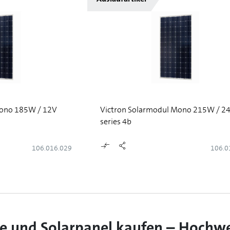
Mono 185W / 12V
Victron Solarmodul Mono 215W / 2
series 4b
106.016.029
106.0
e und Solarpanel kaufen – Hochwe