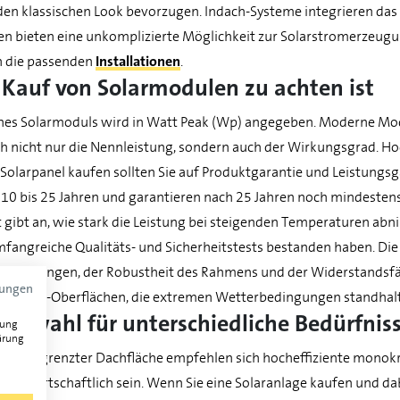
en klassischen Look bevorzugen. Indach-Systeme integrieren das 
bieten eine unkomplizierte Möglichkeit zur Solarstromerzeugung
on die passenden
Installationen
.
Kauf von Solarmodulen zu achten ist
ines Solarmoduls wird in Watt Peak (Wp) angegeben. Moderne Mo
ch nicht nur die Nennleistung, sondern auch der Wirkungsgrad. H
 Solarpanel kaufen sollten Sie auf Produktgarantie und Leistungsg
10 bis 25 Jahren und garantieren nach 25 Jahren noch mindestens
 gibt an, wie stark die Leistung bei steigenden Temperaturen abn
angreiche Qualitäts- und Sicherheitstests bestanden haben. Die Qu
verbindungen, der Robustheit des Rahmens und der Widerstandsf
mungen
kte Glas-Oberflächen, die extremen Wetterbedingungen standhal
ulwahl für unterschiedliche Bedürfnis
gung
ärung
 mit begrenzter Dachfläche empfehlen sich hocheffiziente monokr
ule wirtschaftlich sein. Wenn Sie eine Solaranlage kaufen und dab