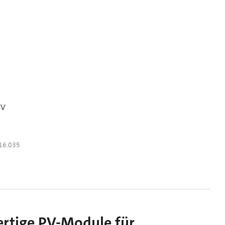
4V
16.035
rtige PV-Module für