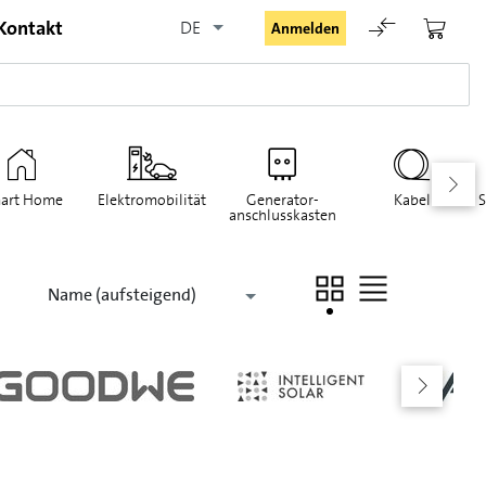
Kontakt
DE
Anmelden
art Home
Elektromobilität
Generator-
Kabel
S
anschlusskasten
Angemeldet bleiben
Name (aufsteigend)
Anmelden
Passwort vergessen
Registrieranfrage für Login