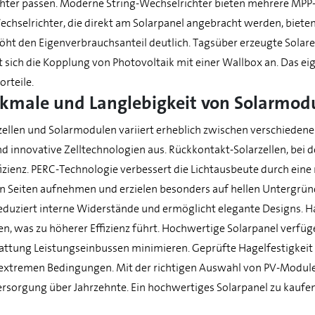
ter passen. Moderne String-Wechselrichter bieten mehrere MPP-T
chselrichter, die direkt am Solarpanel angebracht werden, bieten
öht den Eigenverbrauchsanteil deutlich. Tagsüber erzeugte Solar
et sich die Kopplung von Photovoltaik mit einer Wallbox an. Das e
orteile.
kmale und Langlebigkeit von Solarmod
rzellen und Solarmodulen variiert erheblich zwischen verschieden
d innovative Zelltechnologien aus. Rückkontakt-Solarzellen, bei 
fizienz. PERC-Technologie verbessert die Lichtausbeute durch eine
n Seiten aufnehmen und erzielen besonders auf hellen Untergründ
eduziert interne Widerstände und ermöglicht elegante Designs. Ha
n, was zu höherer Effizienz führt. Hochwertige Solarpanel verfüg
hattung Leistungseinbussen minimieren. Geprüfte Hagelfestigkeit
 extremen Bedingungen. Mit der richtigen Auswahl von PV-Modulen
ersorgung über Jahrzehnte. Ein hochwertiges Solarpanel zu kaufen