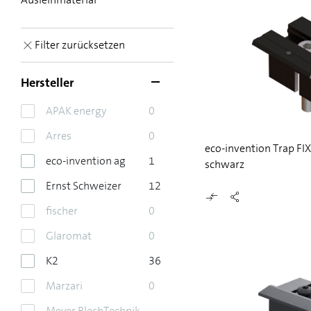
Filter zurücksetzen
Hersteller
APAK energy
0
Arres
0
eco-invention Trap FI
eco-invention ag
1
schwarz
Ernst Schweizer
12
fischer
0
Glaromat
0
K2
36
Marzari
0
Meyer BlechTechnik