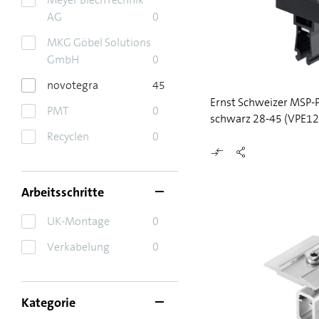
AG
0
MKG Göbel Solutions
GmbH
0
novotegra
45
Ernst Schweizer MSP
PMT
0
schwarz 28-45 (VPE12
Recyclen
0
Arbeitsschritte
UK-Montage
0
Verkabelung
0
Kategorie