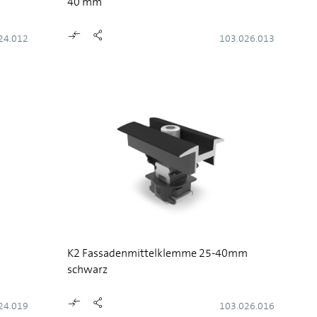
40 mm
24.012
103.026.013
K2 Fassadenmittelklemme 25-40mm
schwarz
24.019
103.026.016