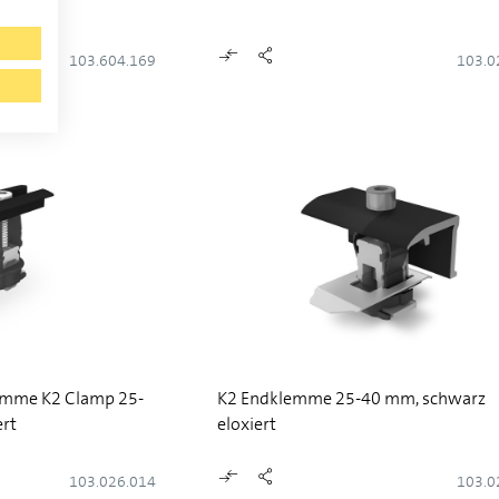
PE12)
103.604.169
103.0
lemme K2 Clamp 25-
K2 Endklemme 25-40 mm, schwarz
ert
eloxiert
103.026.014
103.0