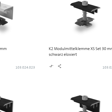
5 mm
K2 Modulmittelklemme XS Set 30 m
schwarz eloxiert
103.024.023
103.0