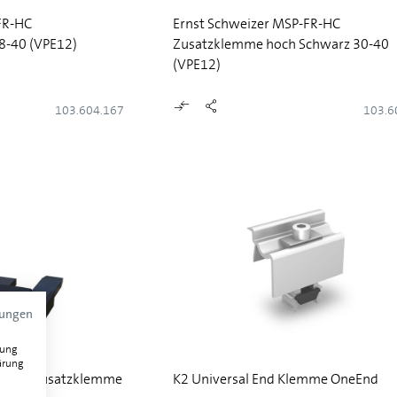
FR-HC
Ernst Schweizer MSP-FR-HC
8-40 (VPE12)
Zusatzklemme hoch Schwarz 30-40
(VPE12)
103.604.167
103.6
mungen
gung
ärung
-FR-LC Zusatzklemme
K2 Universal End Klemme OneEnd