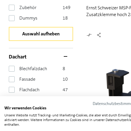
Zubehör
149
Ernst Schweizer MSP-
Zusatzklemme hoch 2
Dummys
18
Auswahl aufheben
Dachart
Blechfalzdach
8
Fassade
10
Flachdach
47
Trapezblechdach
13
Datenschutzbestim
Wir verwenden Cookies
Welleternit- und
Unsere Website nutzt Tracking- und Marketing-Cookies, die aber erst durch Einwilli
Sandwichdach
12
aktiviert werden. Weitere Informationen zu Cookies sind in unserer Datenschutzerkl
Ernst Schweizer MSP
enthalten.
Ziegeldach
8