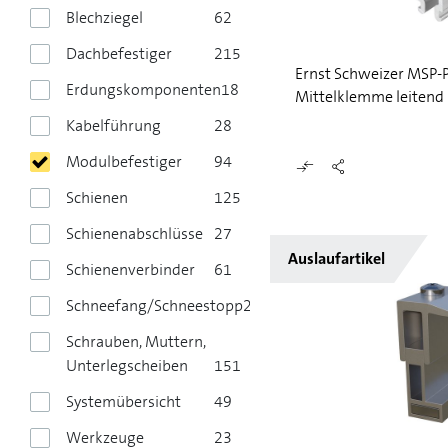
Blechziegel
62
Dachbefestiger
215
Ernst Schweizer MSP
Erdungskomponenten
18
Mittelklemme leitend
Kabelführung
28
Modulbefestiger
94
Schienen
125
Schienenabschlüsse
27
Auslaufartikel
Schienenverbinder
61
Schneefang/Schneestopp
28
Schrauben, Muttern,
Unterlegscheiben
151
Systemübersicht
49
Werkzeuge
23