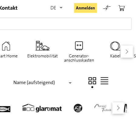
Kontakt
DE
Anmelden
art Home
Elektromobilität
Generator-
Kabel
S
anschlusskasten
Angemeldet bleiben
Name (aufsteigend)
Anmelden
Passwort vergessen
Registrieranfrage für Login