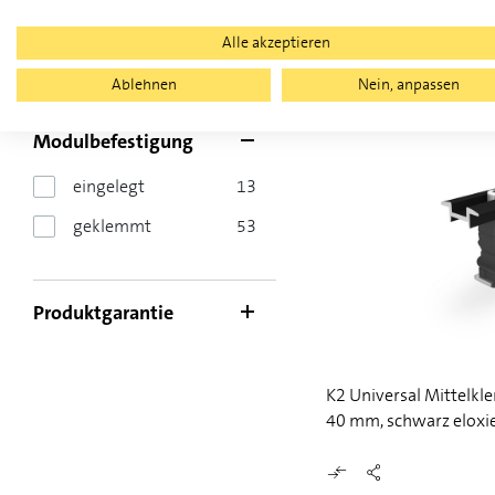
tief Schwarz 30-40 (V
Alle akzeptieren
System
Ablehnen
Nein, anpassen
Modulbefestigung
eingelegt
13
geklemmt
53
Produktgarantie
K2 Universal Mittelk
40 mm, schwarz eloxi