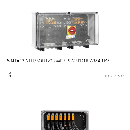
PVN DC 3INFH/3OUTx2 2MPPT SW SPD1R WM4 1kV
110.318.533