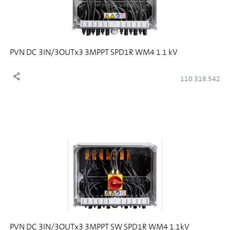
PVN DC 3IN/3OUTx3 3MPPT SPD1R WM4 1.1 kV
110.318.542
PVN DC 3IN/3OUTx3 3MPPT SW SPD1R WM4 1.1kV