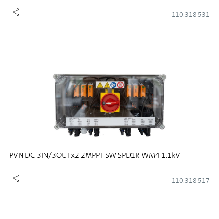
110.318.531
PVN DC 3IN/3OUTx2 2MPPT SW SPD1R WM4 1.1kV
110.318.517