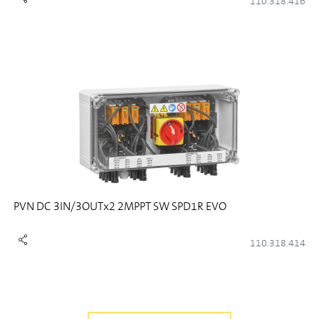
110.318.416
PVN DC 3IN/3OUTx2 2MPPT SW SPD1R EVO
110.318.414