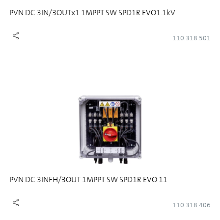
PVN DC 3IN/3OUTx1 1MPPT SW SPD1R EVO1.1kV
110.318.501
PVN DC 3INFH/3OUT 1MPPT SW SPD1R EVO 11
110.318.406