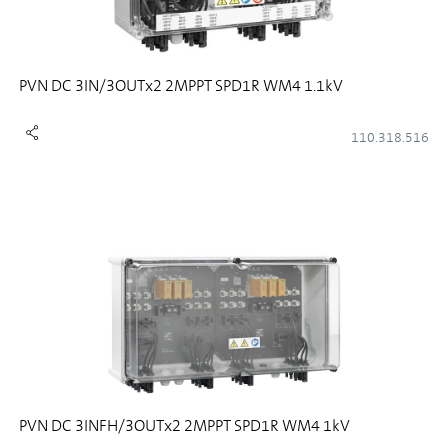
PVN DC 3IN/3OUTx2 2MPPT SPD1R WM4 1.1kV
110.318.516
PVN DC 3INFH/3OUTx2 2MPPT SPD1R WM4 1kV