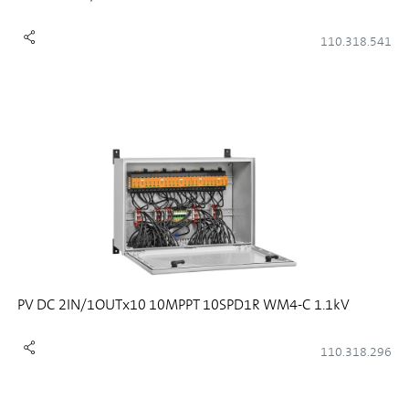
110.318.541
PV DC 2IN/1OUTx10 10MPPT 10SPD1R WM4-C 1.1kV
110.318.296