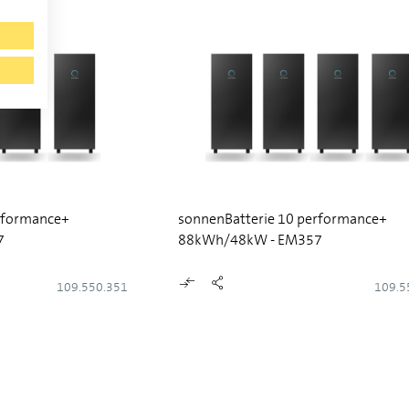
rformance+
sonnenBatterie 10 performance+
7
88kWh/48kW - EM357
109.550.351
109.5