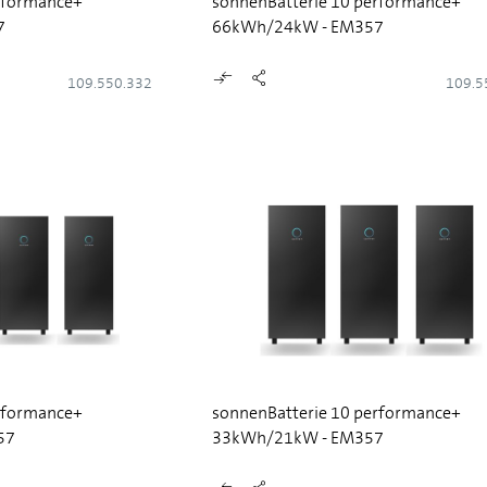
rformance+
sonnenBatterie 10 performance+
7
66kWh/24kW - EM357
109.550.332
109.5
rformance+
sonnenBatterie 10 performance+
57
33kWh/21kW - EM357