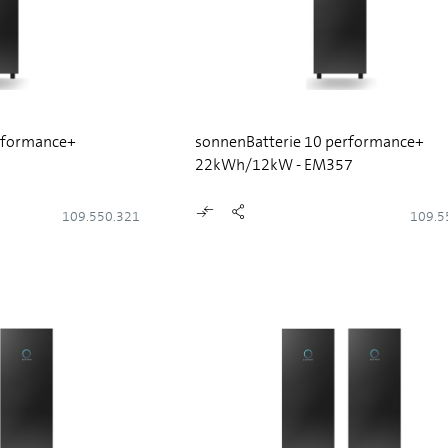
rformance+
sonnenBatterie 10 performance+
22kWh/12kW - EM357
109.550.321
109.5