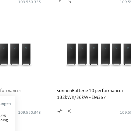
109.550.335
109.5
rformance+
sonnenBatterie 10 performance+
7
132kWh/36kW - EM357
mungen
109.550.343
109.5
gung
ärung