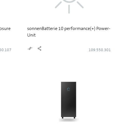
osure
sonnenBatterie 10 performance(+) Power-
Unit
50.107
109.550.301