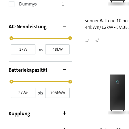
Dummys
1
sonnenBatterie 10 pe
AC-Nennleistung
44kWh/12kW - EM35
bis
Batteriekapazität
bis
Kopplung