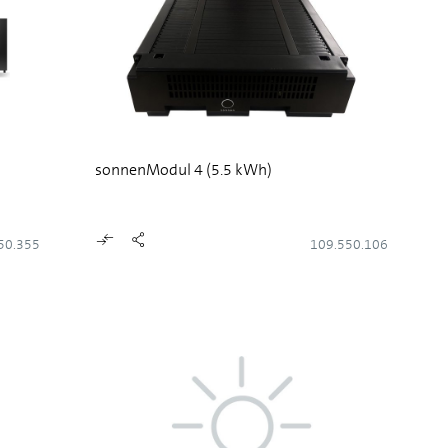
sonnenModul 4 (5.5 kWh)
50.355
109.550.106