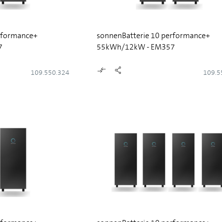
rformance+
sonnenBatterie 10 performance+
7
55kWh/12kW - EM357
109.550.324
109.5