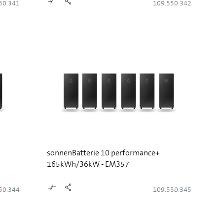
50.341
109.550.342
sonnenBatterie 10 performance+
165kWh/36kW - EM357
50.344
109.550.345