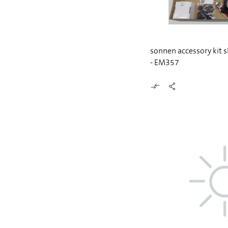
sonnen accessory kit 
- EM357