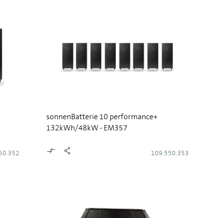
sonnenBatterie 10 performance+
132kWh/48kW - EM357
50.352
109.550.353