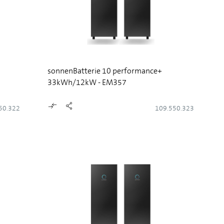
sonnenBatterie 10 performance+
33kWh/12kW - EM357
50.322
109.550.323