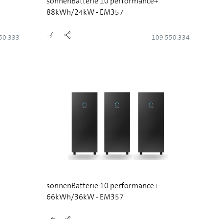
sonnenBatterie 10 performance+
88kWh/24kW - EM357
50.333
109.550.334
sonnenBatterie 10 performance+
66kWh/36kW - EM357