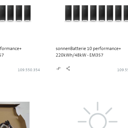
rformance+
sonnenBatterie 10 performance+
57
220kWh/48kW - EM357
109.550.354
109.5