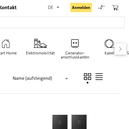
Kontakt
DE
Anmelden
art Home
Elektromobilität
Generator-
Kabel
S
anschlusskasten
Angemeldet bleiben
Name (aufsteigend)
Anmelden
Passwort vergessen
Registrieranfrage für Login