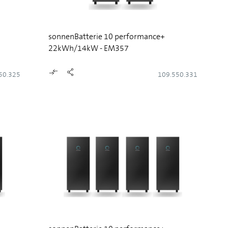
sonnenBatterie 10 performance+
22kWh/14kW - EM357
50.325
109.550.331