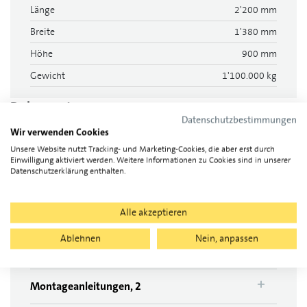
Länge
2'200 mm
Breite
1'380 mm
Höhe
900 mm
Gewicht
1'100.000 kg
Dokumente
Datenschutzbestimmungen
Wir verwenden Cookies
Unsere Website nutzt Tracking- und Marketing-Cookies, die aber erst durch
Einwilligung aktiviert werden. Weitere Informationen zu Cookies sind in unserer
Datenblätter, 2
Datenschutzerklärung enthalten.
Alle akzeptieren
Datenblatt 1
Sungrow Kompatibilitätsliste
Ablehnen
Nein, anpassen
Montageanleitungen, 2