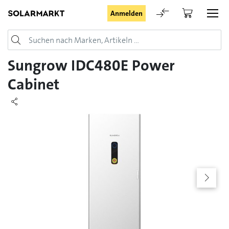
Anmelden
Login
Sungrow IDC480E Power
Cabinet
Angemeldet bleiben
Anmelden
Passwort vergessen
Registrieranfrage für Login