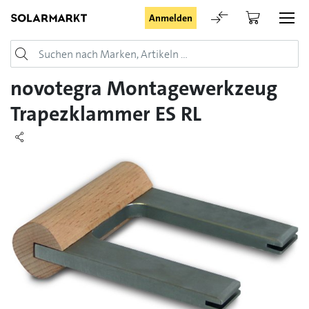
Anmelden
Login
novotegra Montagewerkzeug
Trapezklammer ES RL
Angemeldet bleiben
Anmelden
Passwort vergessen
Registrieranfrage für Login