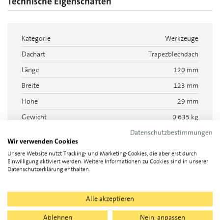
Technische Eigenschaften
Kategorie
Werkzeuge
Dachart
Trapezblechdach
Länge
120 mm
Breite
123 mm
Höhe
29 mm
Gewicht
0.635 kg
Datenschutzbestimmungen
Dokumente
Wir verwenden Cookies
Unsere Website nutzt Tracking- und Marketing-Cookies, die aber erst durch
Einwilligung aktiviert werden. Weitere Informationen zu Cookies sind in unserer
Datenschutzerklärung enthalten.
Produktinformationen, 1
Alle akzeptieren
novotegra Katalog
Ablehnen
Nein, anpassen