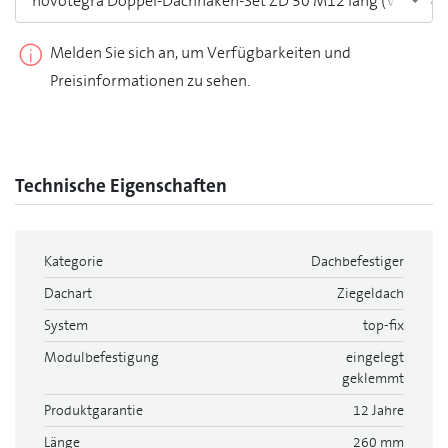
novotegra Doppel-Dachhaken-Set ZD 30 M12 lang (VPE 25)
Melden Sie sich an, um Verfügbarkeiten und
Preisinformationen zu sehen.
Technische Eigenschaften
Kategorie
Dachbefestiger
Dachart
Ziegeldach
System
top-fix
Modulbefestigung
eingelegt
geklemmt
Produktgarantie
12 Jahre
Länge
260 mm