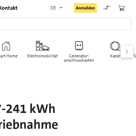
Kontakt
DE
Anmelden
art Home
Elektromobilität
Generator-
Kabel
S
anschlusskasten
Angemeldet bleiben
Anmelden
7-241 kWh
Passwort vergessen
triebnahme
Registrieranfrage für Login