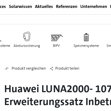
ices
Solarwissen
Aktuelles
Referenzen
Unternehmen
Login
ysteme
Absturzsicherung
BIPV
Speichersysteme
Sm
Produkt vergleichen
Produkt teilen
Huawei LUNA2000- 10
Erweiterungssatz Inbe