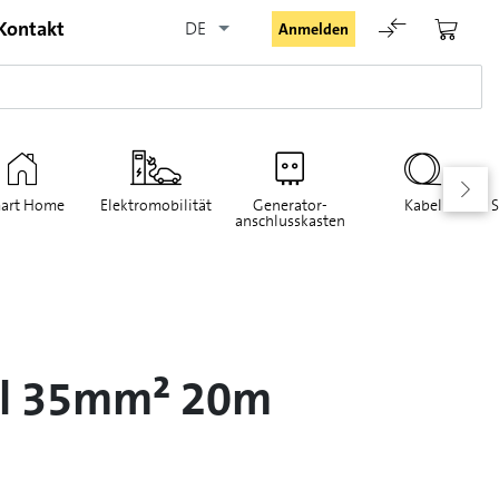
Kontakt
DE
Anmelden
art Home
Elektromobilität
Generator-
Kabel
S
anschlusskasten
Angemeldet bleiben
Anmelden
el 35mm² 20m
Passwort vergessen
Registrieranfrage für Login