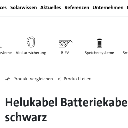
ices
Solarwissen
Aktuelles
Referenzen
Unternehmen
Login
ysteme
Absturzsicherung
BIPV
Speichersysteme
Sm
Produkt vergleichen
Produkt teilen
Helukabel Batteriekab
schwarz