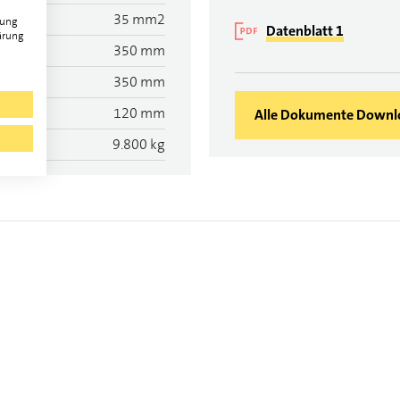
35 mm2
gung
Datenblatt 1
ärung
350 mm
350 mm
120 mm
Alle Dokumente Downl
9.800 kg