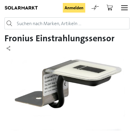
Anmelden
Login
Fronius Einstrahlungssensor
Angemeldet bleiben
Anmelden
Passwort vergessen
Registrieranfrage für Login