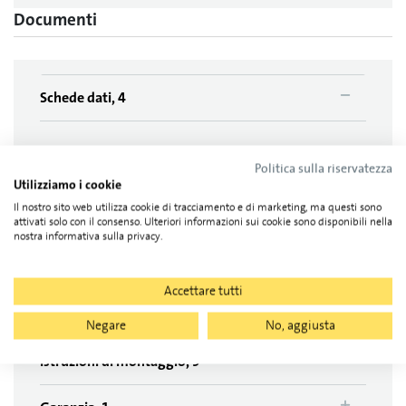
Documenti
Schede dati, 4
Scheda tecnica tetto verde MSP-FR-G
Politica sulla riservatezza
Utilizziamo i cookie
Scheda tecnica tetto piano sud MSP-FR-S
Il nostro sito web utilizza cookie di tracciamento e di marketing, ma questi sono
Scheda tecnica tetto piano est-ovest MSP-FR-EW
attivati solo con il consenso. Ulteriori informazioni sui cookie sono disponibili nella
nostra informativa sulla privacy.
Info flyer - nuovo sistema di supporto zavorrato MSP
Accettare tutti
Flyer prodotto, 4
Negare
No, aggiusta
Istruzioni di montaggio, 9