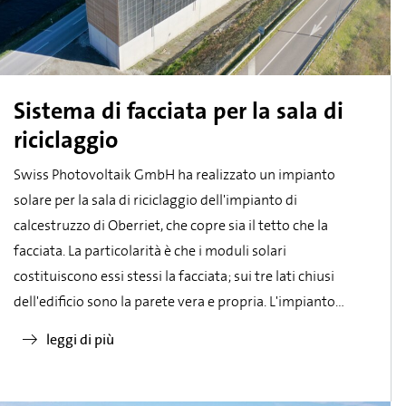
Sistema di facciata per la sala di
riciclaggio
Swiss Photovoltaik GmbH ha realizzato un impianto
solare per la sala di riciclaggio dell'impianto di
calcestruzzo di Oberriet, che copre sia il tetto che la
facciata. La particolarità è che i moduli solari
costituiscono essi stessi la facciata; sui tre lati chiusi
dell'edificio sono la parete vera e propria. L'impianto
solare, dal design spettacolare, ha una potenza totale di
leggi di più
691 kWp.