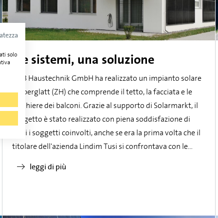
vatezza
ati solo
Tre sistemi, una soluzione
ativa
LMB Haustechnik GmbH ha realizzato un impianto solare
a Oberglatt (ZH) che comprende il tetto, la facciata e le
ringhiere dei balconi. Grazie al supporto di Solarmarkt, il
progetto è stato realizzato con piena soddisfazione di
tutti i soggetti coinvolti, anche se era la prima volta che il
titolare dell'azienda Lindim Tusi si confrontava con le
molteplici possibilità del BIPV.
leggi di più