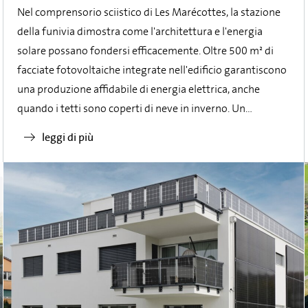
Nel comprensorio sciistico di Les Marécottes, la stazione
della funivia dimostra come l'architettura e l'energia
solare possano fondersi efficacemente. Oltre 500 m² di
facciate fotovoltaiche integrate nell'edificio garantiscono
una produzione affidabile di energia elettrica, anche
quando i tetti sono coperti di neve in inverno. Un
progetto che dimostra in modo impressionante il
leggi di più
potenziale offerto dal BIPV, soprattutto nelle regioni
alpine.