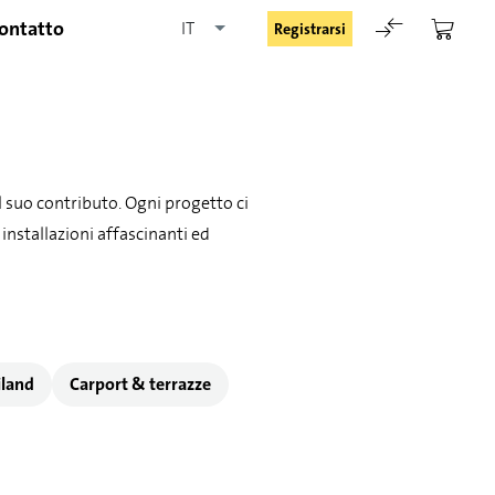
ontatto
IT
Registrarsi
il suo contributo. Ogni progetto ci
 installazioni affascinanti ed
Rimani registrato
Registrarsi
iland
Carport & terrazze
Password dimenticata
Richiesta di registrazione per login