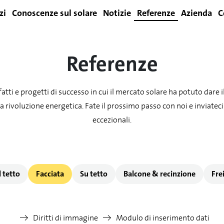
zi
Conoscenze sul solare
Notizie
Referenze
Azienda
C
Login
Referenze
fatti e progetti di successo in cui il mercato solare ha potuto dare 
a rivoluzione energetica. Fate il prossimo passo con noi e inviateci
eccezionali.
l tetto
Facciata
Su tetto
Balcone & recinzione
Fre
Diritti di immagine
Modulo di inserimento dati