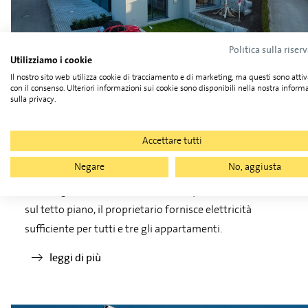
Politica sulla riser
Utilizziamo i cookie
Il nostro sito web utilizza cookie di tracciamento e di marketing, ma questi sono attiv
Architettura moderna con moduli
con il consenso. Ulteriori informazioni sui cookie sono disponibili nella nostra inform
sulla privacy.
di facciata neri opachi
In questo condominio, i moduli fotovoltaici neri opachi
Accettare tutti
sono stati integrati nella facciata dell'edificio e, insieme ai
Negare
No, aggiusta
rivestimenti in legno, creano un'immagine di architettura
all'avanguardia. Con un ulteriore impianto fotovoltaico
sul tetto piano, il proprietario fornisce elettricità
sufficiente per tutti e tre gli appartamenti.
leggi di più