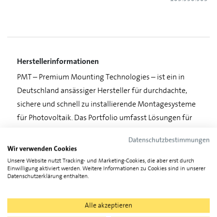
Herstellerinformationen
PMT – Premium Mounting Technologies – ist ein in
Deutschland ansässiger Hersteller für durchdachte,
sichere und schnell zu installierende Montagesysteme
für Photovoltaik. Das Portfolio umfasst Lösungen für
nahezu alle Dachaufbauten. Insbesondere bietet PMT
Datenschutzbestimmungen
Carport-Lösungen, mit denen Parkplatzflächen
Wir verwenden Cookies
wirtschaftlich zur Eigenstromerzeugung genutzt
Unsere Website nutzt Tracking- und Marketing-Cookies, die aber erst durch
Einwilligung aktiviert werden. Weitere Informationen zu Cookies sind in unserer
werden können. Standardisierte Komponenten,
Datenschutzerklärung enthalten.
geringe Teilevielfalt und smarte Details reduzieren die
Installationszeit und sorgen für ein sauberes,
Alle akzeptieren
zuverlässiges Ergebnis.