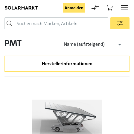
Anmelden
Login
PMT
Name (aufsteigend)
Herstellerinformationen
Angemeldet bleiben
Anmelden
Passwort vergessen
Registrieranfrage für Login