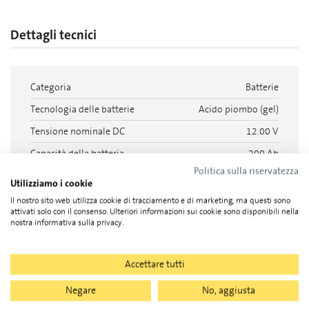
Dettagli tecnici
Categoria
Batterie
Tecnologia delle batterie
Acido piombo (gel)
Tensione nominale DC
12.00 V
Capacità della batteria
200 Ah
Politica sulla riservatezza
Lunghezza
380 mm
Utilizziamo i cookie
Larghezza
205 mm
Il nostro sito web utilizza cookie di tracciamento e di marketing, ma questi sono
attivati solo con il consenso. Ulteriori informazioni sui cookie sono disponibili nella
altezza
383 mm
nostra informativa sulla privacy.
peso
74.000 kg
Accettare tutti
Documenti
Negare
No, aggiusta