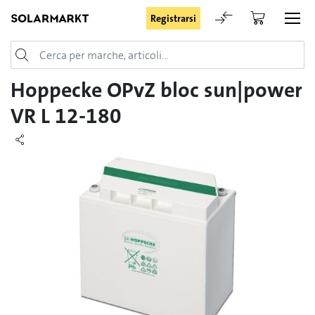
Registrarsi
Login
Hoppecke OPvZ bloc sun|power
VR L 12-180
Rimani registrato
Registrarsi
Password dimenticata
Richiesta di registrazione per login