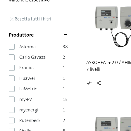
Resetta tutti i filtri
Produttore
Askoma
38
Carlo Gavazzi
2
ASKOHEAT+ 2.0 / AHIR-
Fronius
1
7 livelli
Huawei
1
LaMetric
1
my-PV
15
myenergi
1
Rutenbeck
2
Shelly
8