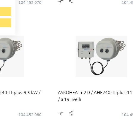
104.452.070
104.4
40-TI-plus-9.5 kW /
ASKOHEAT+ 2.0 / AHF240-TI-plus-11
/ a 19 livelli
104.452.080
104.4