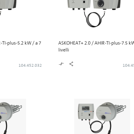
TI-plus-5.2 kW / a 7
ASKOHEAT+ 2.0 / AHIR-TI-plus-7.5 kW
livelli
104.452.032
104.4