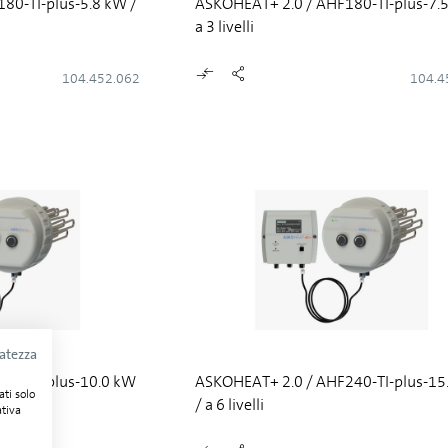
80-TI-plus-5.8 kW /
ASKOHEAT+ 2.0 / AHF180-TI-plus-7.5
a 3 livelli
104.452.062
104.4
vatezza
40-TI-plus-10.0 kW
ASKOHEAT+ 2.0 / AHF240-TI-plus-15
ati solo
/ a 6 livelli
ativa