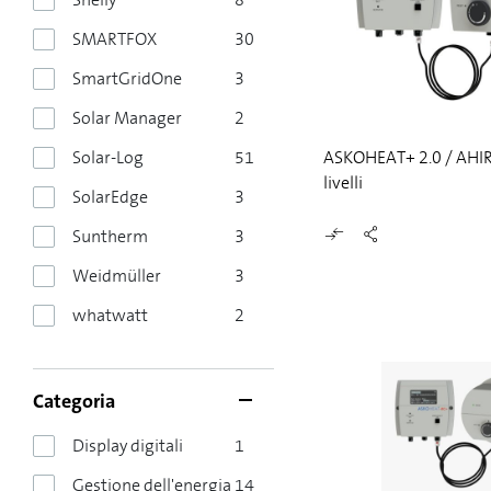
SMARTFOX
30
SmartGridOne
3
Solar Manager
2
Solar-Log
51
ASKOHEAT+ 2.0 / AHIR-
livelli
SolarEdge
3
Suntherm
3
Weidmüller
3
whatwatt
2
Categoria
Display digitali
1
Gestione dell'energia
14