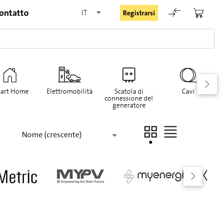
ontatto
IT
Registrarsi
art Home
Elettromobilità
Scatola di
Cavi
connessione del
generatore
Rimani registrato
Nome (crescente)
Registrarsi
Password dimenticata
Richiesta di registrazione per login