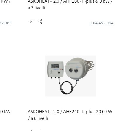
 kW /
ASKOHEAT+ 2.0 / AHF180-TI-plus-9.0 kW /
a 3 livelli
52.063
104.452.064
.0 kW
ASKOHEAT+ 2.0 / AHF240-TI-plus-20.0 kW
/ a 6 livelli