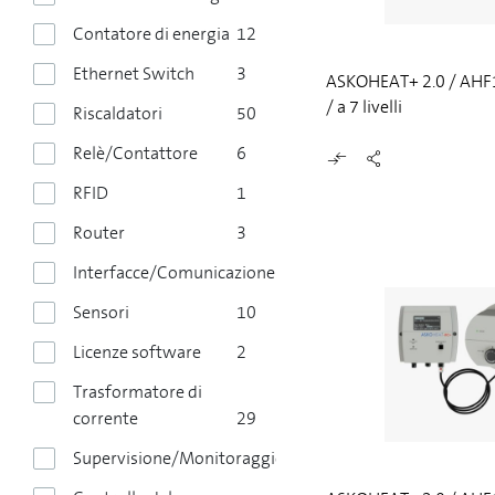
Contatore di energia
12
Ethernet Switch
3
ASKOHEAT+ 2.0 / AHF1
/ a 7 livelli
Riscaldatori
50
Relè/Contattore
6
RFID
1
Router
3
Interfacce/Comunicazione
6
Sensori
10
Licenze software
2
Trasformatore di
corrente
29
Supervisione/Monitoraggio
2