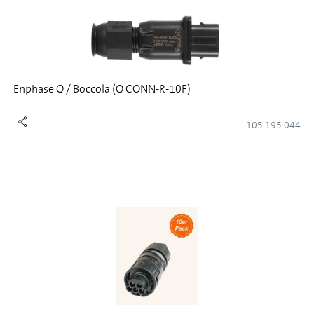
Enphase Q / Boccola (Q CONN-R-10F)
105.195.044