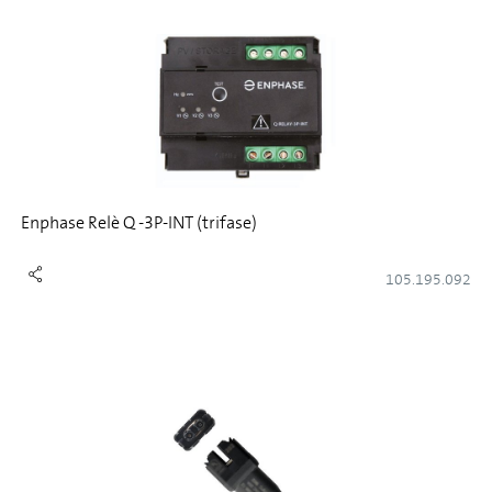
Enphase Relè Q -3P-INT (trifase)
105.195.092