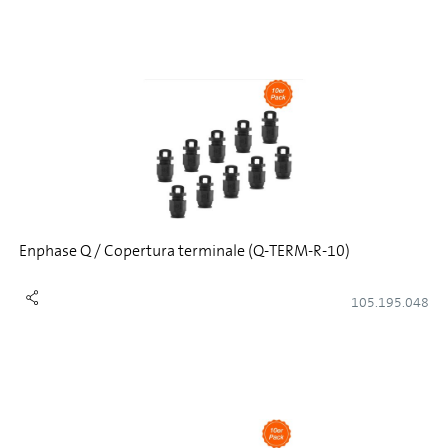
Enphase Q / Copertura terminale (Q-TERM-R-10)
105.195.048