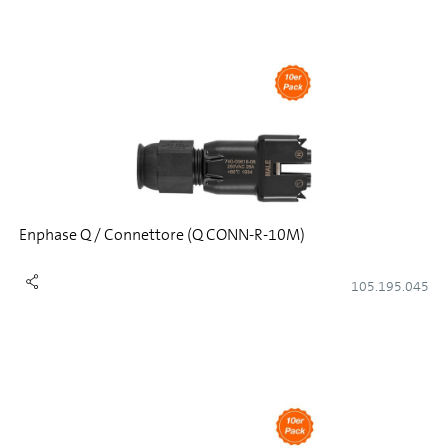
Enphase Q / Connettore (Q CONN-R-10M)
105.195.045