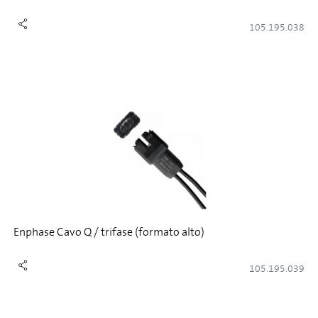
105.195.038
Enphase Cavo Q / trifase (formato alto)
105.195.039