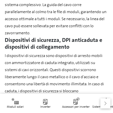
sistema complessivo. La guida del cavo corre
parallelamente al colmo tra le file di moduli, garantendo un
accesso ottimale a tutti i moduli. Se necessario, la linea del
cavo può essere sollevata per evitare conflitti con lo
zavorramento.
Dispositivi di sicurezza, DPI anticaduta e
dispositivi di collegamento
I dispositivi di sicurezza sono dispositivi di arresto mobili
con ammortizzatore di caduta integrato, utilizzati su
sistemi di cavi orizzontali. Questi dispositivi scorrono
liberamente lungo il cavo metallico o il cavo d'acciaio e
consentono una libertà di movimento illimitata. In caso di
caduta, i dispositivi di sicurezza si bloccano
automaticamente e attivano l'ammortizzatore di caduta,
che riduce le forze di arresto. Per le applicazioni orizzontali
Moduli solari
Inverter
Accessori per inverter
Sistemi di mont
si raccomandano dispositivi di sicurezza di alta qualità.