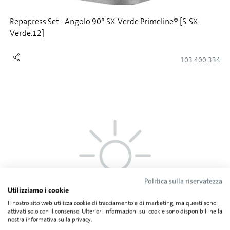
Repapress Set - Angolo 90º SX-Verde Primeline® [S-SX-
Verde.12]
103.400.334
Politica sulla riservatezza
Utilizziamo i cookie
Il nostro sito web utilizza cookie di tracciamento e di marketing, ma questi sono
Repapress Set - EAP Ecoline® stop eyelet [SAP-EAP ECO.12]
attivati solo con il consenso. Ulteriori informazioni sui cookie sono disponibili nella
nostra informativa sulla privacy.