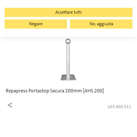
103.400.480
Accettare tutti
Negare
No, aggiusta
Repapress Portastop Secura 200mm [AHS.200]
103.400.311