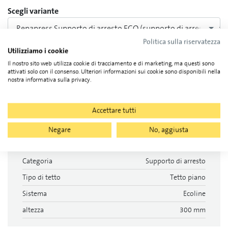
Scegli variante
Repapress Supporto di arresto ECO (supporto di arresto sing
Politica sulla riservatezza
Utilizziamo i cookie
Registrati per vedere disponibilità e informazioni di
Il nostro sito web utilizza cookie di tracciamento e di marketing, ma questi sono
prezzo.
attivati solo con il consenso. Ulteriori informazioni sui cookie sono disponibili nella
nostra informativa sulla privacy.
Accettare tutti
Dettagli tecnici
Negare
No, aggiusta
Categoria
Supporto di arresto
Tipo di tetto
Tetto piano
Sistema
Ecoline
altezza
300 mm