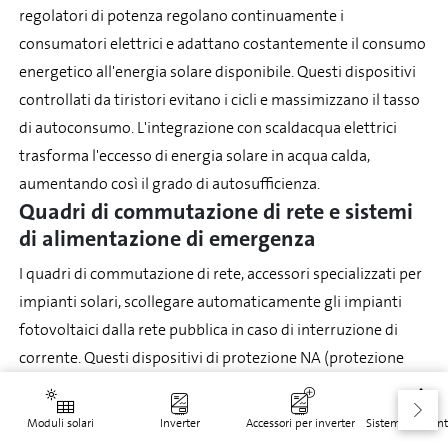
regolatori di potenza regolano continuamente i
consumatori elettrici e adattano costantemente il consumo
energetico all'energia solare disponibile. Questi dispositivi
controllati da tiristori evitano i cicli e massimizzano il tasso
di autoconsumo. L'integrazione con scaldacqua elettrici
trasforma l'eccesso di energia solare in acqua calda,
aumentando così il grado di autosufficienza.
Quadri di commutazione di rete e sistemi
di alimentazione di emergenza
I quadri di commutazione di rete, accessori specializzati per
impianti solari, scollegare automaticamente gli impianti
fotovoltaici dalla rete pubblica in caso di interruzione di
corrente. Questi dispositivi di protezione NA (protezione
della rete e dell'impianto) soddisfano i requisiti di legge e
impediscono il pericoloso ritorno di energia nella rete
Moduli solari
Inverter
Accessori per inverter
Sistemi di mont
disturbata. Gli inverter moderni integrano già la protezione