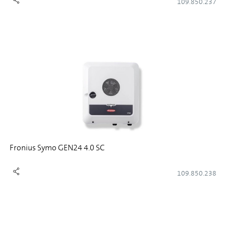
109.850.237
Fronius Symo GEN24 4.0 SC
109.850.238