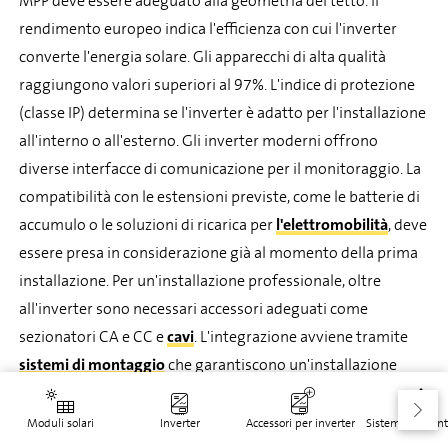
MPP deve essere adeguato alla geometria del tetto. Il
rendimento europeo indica l'efficienza con cui l'inverter
converte l'energia solare. Gli apparecchi di alta qualità
raggiungono valori superiori al 97%. L'indice di protezione
(classe IP) determina se l'inverter è adatto per l'installazione
all'interno o all'esterno. Gli inverter moderni offrono
diverse interfacce di comunicazione per il monitoraggio. La
compatibilità con le estensioni previste, come le batterie di
accumulo o le soluzioni di ricarica per
l'elettromobilità
, deve
essere presa in considerazione già al momento della prima
installazione. Per un'installazione professionale, oltre
all'inverter sono necessari accessori adeguati come
sezionatori CA e CC e
cavi
. L'integrazione avviene tramite
sistemi di montaggio
che garantiscono un'installazione
sicura.
Gestione e monitoraggio intelligenti
Moduli solari
Inverter
Accessori per inverter
Sistemi di mont
dell'energia