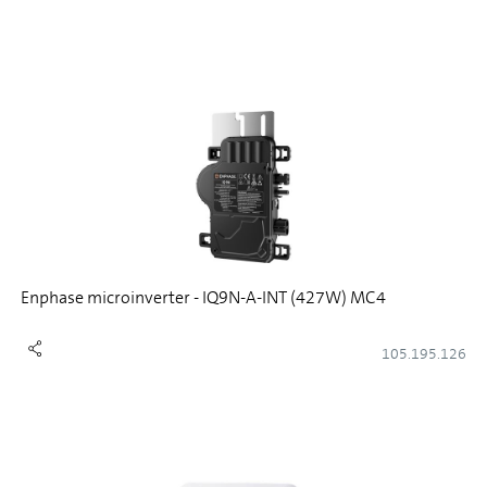
Enphase microinverter - IQ9N-A-INT (427W) MC4
105.195.126