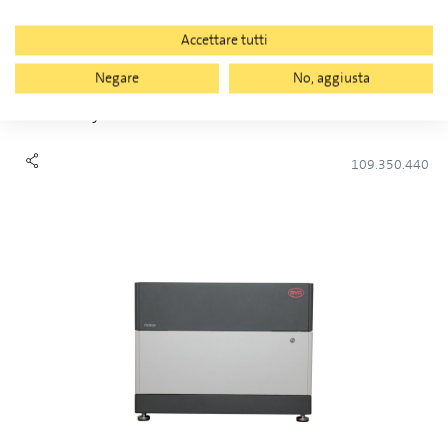
Accettare tutti
Negare
No, aggiusta
BYD Battery-Box Premium HVM+ 22.1
109.350.440