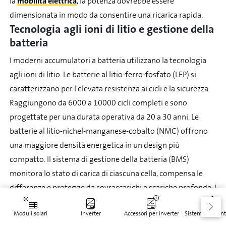
la
mobilità elettrica
, la potenza dovrebbe essere
dimensionata in modo da consentire una ricarica rapida.
Tecnologia agli ioni di litio e gestione della
batteria
I moderni accumulatori a batteria utilizzano la tecnologia
agli ioni di litio. Le batterie al litio-ferro-fosfato (LFP) si
caratterizzano per l'elevata resistenza ai cicli e la sicurezza.
Raggiungono da 6000 a 10000 cicli completi e sono
progettate per una durata operativa da 20 a 30 anni. Le
batterie al litio-nichel-manganese-cobalto (NMC) offrono
una maggiore densità energetica in un design più
compatto. Il sistema di gestione della batteria (BMS)
monitora lo stato di carica di ciascuna cella, compensa le
differenze e protegge da sovraccarichi e scariche profonde. I
BMS di alta qualità prolungano notevolmente la durata e
Moduli solari
Inverter
Accessori per inverter
Sistemi di mont
garantiscono condizioni di funzionamento sicure.