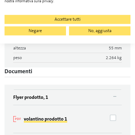
nostra informativa sulla privacy.
Tipo di tetto
Tetto piano
Accettare tutti
Sistema
Sunline
Lunghezza
223 mm
Negare
No, aggiusta
Larghezza
97 mm
altezza
55 mm
peso
2.264 kg
Documenti
Flyer prodotto, 1
volantino prodotto 1