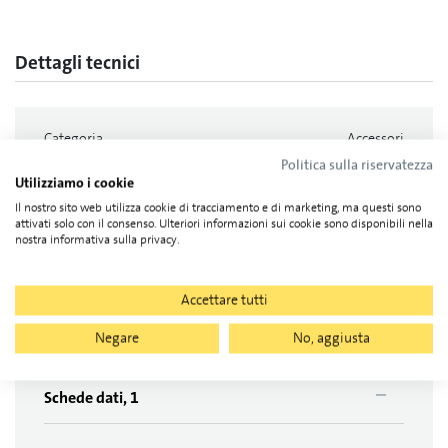
Dettagli tecnici
Categoria
Accessori
Politica sulla riservatezza
Lunghezza
83 mm
Utilizziamo i cookie
Larghezza
55 mm
Il nostro sito web utilizza cookie di tracciamento e di marketing, ma questi sono
attivati solo con il consenso. Ulteriori informazioni sui cookie sono disponibili nella
altezza
6 mm
nostra informativa sulla privacy.
peso
0.050 kg
Accettare tutti
Documenti
Negare
No, aggiusta
Schede dati, 1