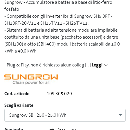
Sungrow - Accumulatore a batteria a base di litio-ferro
fosfato
- Compatibile con gli inverter ibridi Sungrow SH5.0RT -
SH10RT-20-V11 e SH15T V11 - SH25T V11.
- Sistema di batteria ad alta tensione modulare impilabile
costituito da una unità base (pacchetto accessori) e da tre
(SBH100) a otto (SBH400) moduli batteria scalabili da 10.0
kWh a 40.0 kWh
- Plug & Play, non è richiesto alcun colleg
[...]
Leggi
Cod. articolo
109.305.020
Scegli variante
Sungrow SBH250 - 25.0 kWh
Aggiunte
Accessori