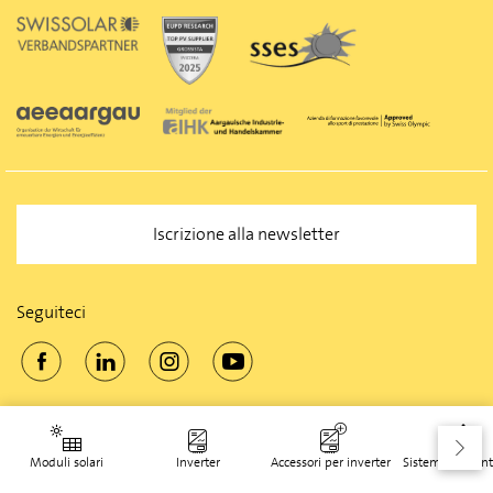
Iscrizione alla newsletter
Seguiteci
© 2026 Solarmarkt
Moduli solari
Inverter
Accessori per inverter
Sistemi di mont
CCG
Intimita
Colophon