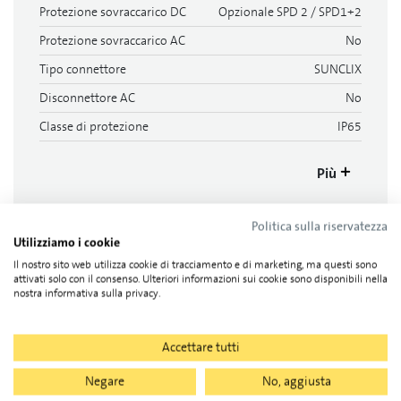
Protezione sovraccarico DC
Opzionale SPD 2 / SPD1+2
Protezione sovraccarico AC
No
Tipo connettore
SUNCLIX
Disconnettore AC
No
Classe di protezione
IP65
Più
Politica sulla riservatezza
Documenti
Utilizziamo i cookie
Il nostro sito web utilizza cookie di tracciamento e di marketing, ma questi sono
attivati solo con il consenso. Ulteriori informazioni sui cookie sono disponibili nella
nostra informativa sulla privacy.
Schede dati, 3
Accettare tutti
scheda tecnica 1
Negare
No, aggiusta