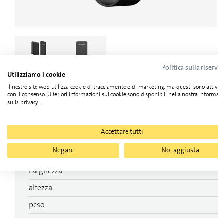
Politica sulla riser
Utilizziamo i cookie
Il nostro sito web utilizza cookie di tracciamento e di marketing, ma questi sono attiv
con il consenso. Ulteriori informazioni sui cookie sono disponibili nella nostra inform
Dettagli tecnici
sulla privacy.
Accettare tutti
Categoria
Negare
No, aggiusta
Lunghezza
Larghezza
altezza
peso