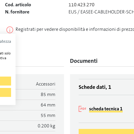
Cod. articolo
110.423.270
N. fornitore
EUS / EASEE-CABLEHOLDER-SC
Registrati per vedere disponibilità e informazioni di prezz
vatezza
ati solo
ativa
Documenti
Accessori
Schede dati, 1
85 mm
64 mm
scheda tecnica 1
55 mm
0.200 kg