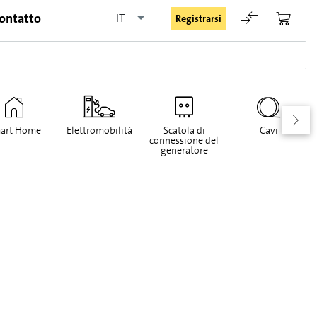
ontatto
IT
Registrarsi
art Home
Elettromobilità
Scatola di
Cavi
connessione del
generatore
Rimani registrato
Registrarsi
Password dimenticata
Richiesta di registrazione per login