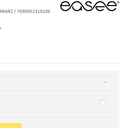
HWARZ / 7090052310106
o.