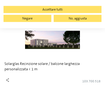
Accettare tutti
Negare
No, aggiusta
Solarglas Recinzione solare / balcone larghezza
personalizzata < 1 m
103.700.518