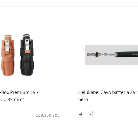
-Box Premium LV -
Helukabel Cavo batteria 25
 CC 35 mm²
nero
109.350.305