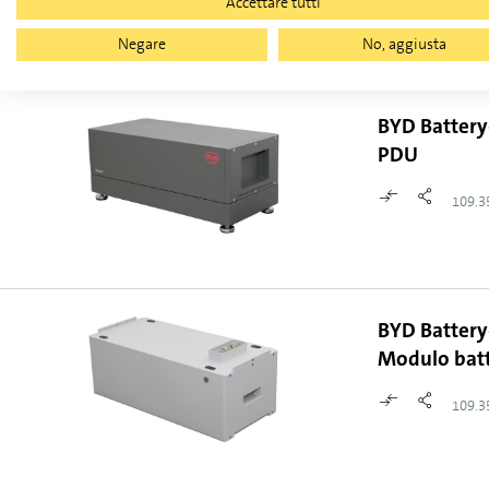
Accettare tutti
Negare
No, aggiusta
Formato dai seguenti componenti
BYD Battery
PDU
109.3
BYD Battery
Modulo bat
109.3