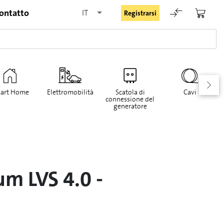
ontatto
IT
Registrarsi
art Home
Elettromobilità
Scatola di
Cavi
connessione del
generatore
Rimani registrato
Registrarsi
m LVS 4.0 -
Password dimenticata
Richiesta di registrazione per login