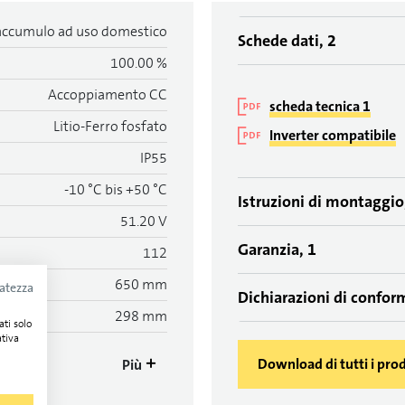
 accumulo ad uso domestico
Schede dati, 2
100.00 %
Accoppiamento CC
scheda tecnica 1
Litio-Ferro fosfato
Inverter compatibile
IP55
-10 °C bis +50 °C
Istruzioni di montaggio
51.20 V
Garanzia, 1
112
650 mm
vatezza
Dichiarazioni di conform
298 mm
ati solo
ativa
Download di tutti i prod
Più