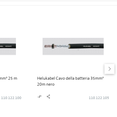
 mm² 25 m
Helukabel Cavo della batteria 35mm²
20m nero
110.122.100
110.122.105