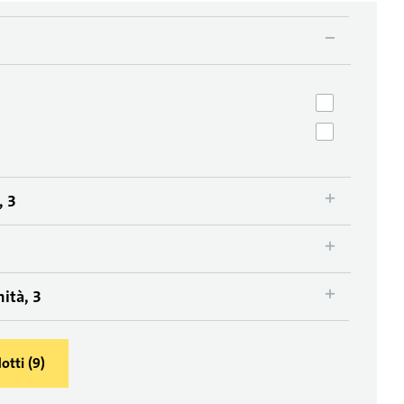
, 3
ità, 3
otti
(
9
)