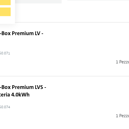
-Box Premium LV -
50.071
1 Pezz
-Box Premium LVS -
teria 4.0kWh
50.074
1 Pezz