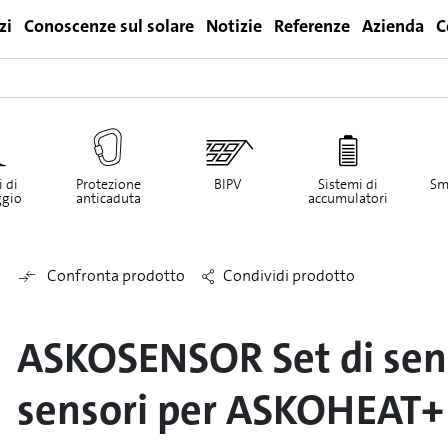
zi
Conoscenze sul solare
Notizie
Referenze
Azienda
C
Login
 di
Protezione
BIPV
Sistemi di
Sm
gio
anticaduta
accumulatori
Confronta prodotto
Condividi prodotto
ASKOSENSOR Set di sens
sensori per ASKOHEAT+