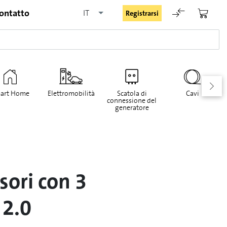
ontatto
IT
Registrarsi
art Home
Elettromobilità
Scatola di
Cavi
connessione del
generatore
Rimani registrato
Registrarsi
ori con 3
Password dimenticata
 2.0
Richiesta di registrazione per login