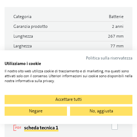
Categoria
Batterie
Garanzia prodotto
2 anni
Lunghezza
267 mm
Larghezza
77 mm
altezza
175 mm
Politica sulla riservatezza
Utilizziamo i cookie
peso
9.500 kg
Il nostro sito web utilizza cookie di tracciamento e di marketing, ma questi sono
attivati solo con il consenso. Ulteriori informazioni sui cookie sono disponibili nella
Documenti
nostra informativa sulla privacy.
Accettare tutti
Schede dati, 1
Negare
No, aggiusta
scheda tecnica 1