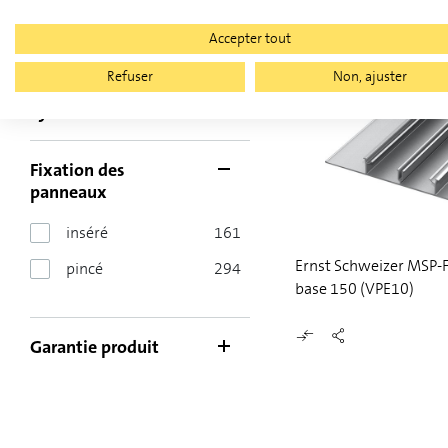
Toit en tuiles
177
Accepter tout
Refuser
Non, ajuster
Système
Fixation des
panneaux
inséré
161
Ernst Schweizer MSP-F
pincé
294
base 150 (VPE10)
Garantie produit