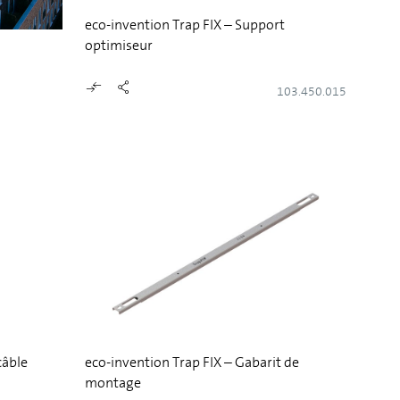
eco-invention Trap FIX – Support
optimiseur
103.450.015
câble
eco-invention Trap FIX – Gabarit de
montage