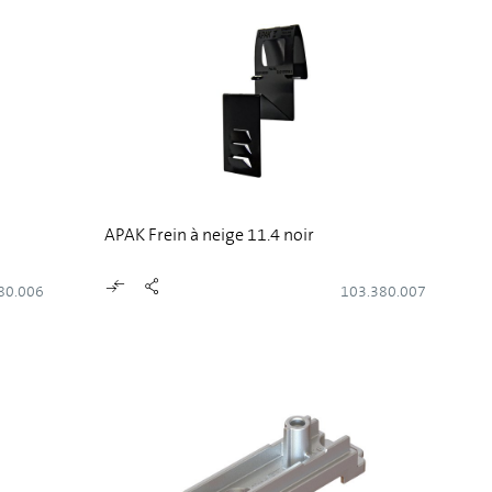
APAK Frein à neige 11.4 noir
80.006
103.380.007