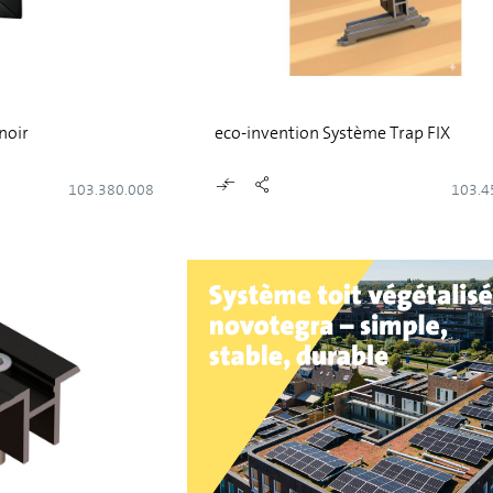
noir
eco-invention Système Trap FIX
103.380.008
103.4