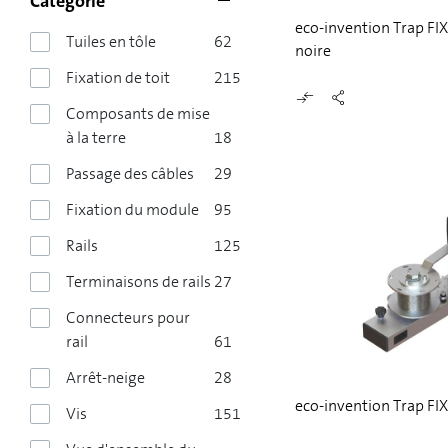
Catégorie
eco-invention Trap FIX
Tuiles en tôle
62
noire
Fixation de toit
215
Composants de mise
à la terre
18
Passage des câbles
29
Fixation du module
95
Rails
125
Terminaisons de rails
27
Connecteurs pour
rail
61
Arrêt-neige
28
eco-invention Trap FIX
Vis
151