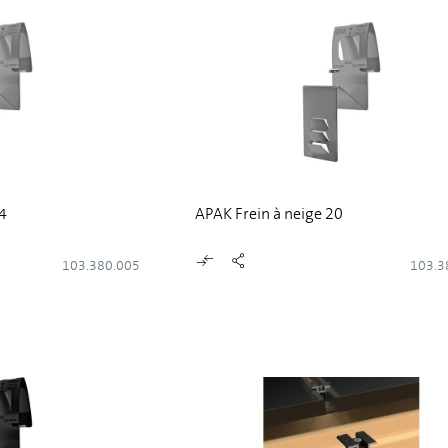
.4
APAK Frein à neige 20
103.380.005
103.3