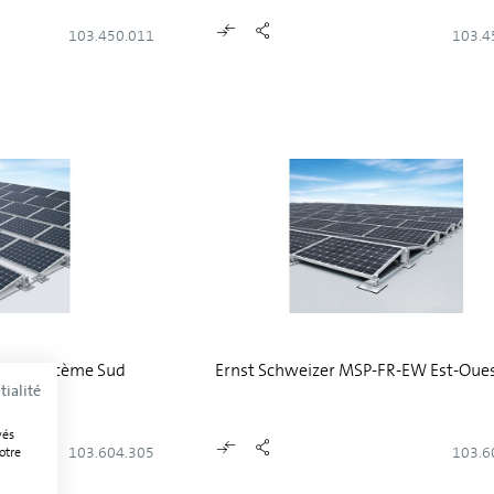
103.450.011
103.4
FR-S Système Sud
Ernst Schweizer MSP-FR-EW Est-Oue
tialité
vés
103.604.305
103.6
otre