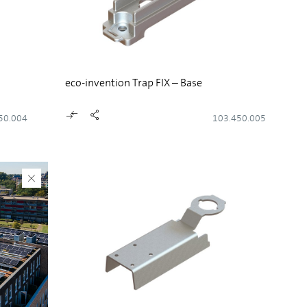
eco-invention Trap FIX – Base
50.004
103.450.005