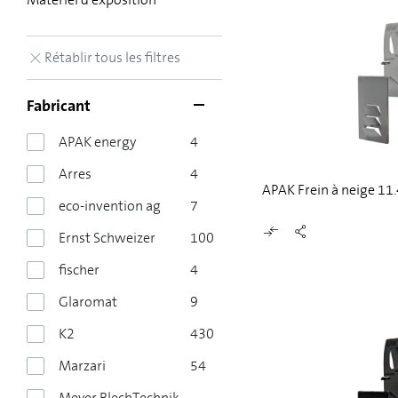
Rétablir tous les filtres
Fabricant
APAK energy
4
Arres
4
APAK Frein à neige 11
eco-invention ag
7
Ernst Schweizer
100
fischer
4
Glaromat
9
K2
430
Marzari
54
Meyer BlechTechnik