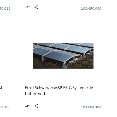
50.012
103.450.009
st
Ernst Schweizer MSP-FR-G Système de
toiture verte
04.300
103.604.304