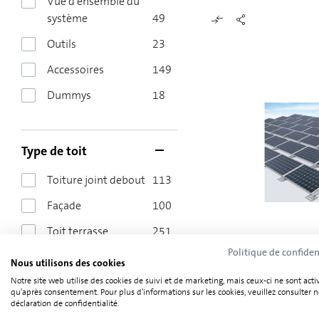
Vue d'ensemble du
système
49
Outils
23
Accessoires
149
Dummys
18
Type de toit
Toiture joint debout
113
Façade
100
Toit terrasse
251
Ernst Schweizer MSP-
Politique de confiden
Toit en tôle bac acier
188
Nous utilisons des cookies
Notre site web utilise des cookies de suivi et de marketing, mais ceux-ci ne sont acti
Toit en fibrociment
qu'après consentement. Pour plus d'informations sur les cookies, veuillez consulter n
ondulé / toit
déclaration de confidentialité.
sandwich
163