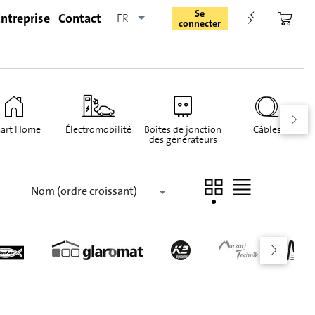
Se
ntreprise
Contact
FR
connecter
art Home
Électromobilité
Boîtes de jonction
Câbles
des générateurs
Rester connecté
Nom (ordre croissant)
Se connecter
Oublié le mot de passe
Demande d'enregistrement pour login