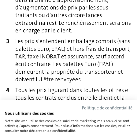
d’augmentations de prix par les sous-
traitants ou d’autres circonstances
extraordinaires). Le renchérissement sera pris
en charge par le client.
Les prix s’entendent emballage compris (sans
palettes Euro, EPAL) et hors frais de transport,
TAR, taxe INOBAT et assurance, sauf accord
écrit contraire. Les palettes Euro (EPAL)
demeurent la propriété du transporteur et
doivent lui être renvoyées.
Tous les prix figurant dans toutes les offres et
tous les contrats conclus entre le client et la
société s’entendent nets, sans déduction
Politique de confidentialité
d’escompte, dans la devise indiquée. Les
Nous utilisons des cookies
impôts et les taxes perçus sur la conclusion
Notre site web utilise des cookies de suivi et de marketing, mais ceux-ci ne sont
activés qu'après consentement. Pour plus d'informations sur les cookies, veuillez
ou l'exécution des contrats, ainsi que leur
consulter notre déclaration de confidentialité.
hausse sont à la charge du client et ne sont