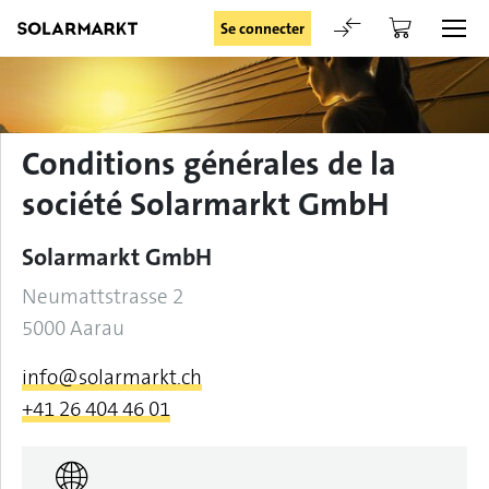
Se connecter
Login
Conditions générales de la
société Solarmarkt GmbH
Rester connecté
Solarmarkt GmbH
Neumattstrasse 2
5000 Aarau
Se connecter
info@solarmarkt.ch
Oublié le mot de passe
+41 26 404 46 01
Demande d'enregistrement pour login