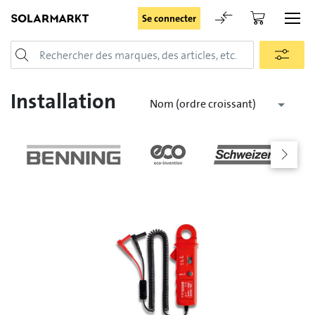
Se connecter
Login
Installation
Nom (ordre croissant)
Rester connecté
Se connecter
Oublié le mot de passe
Demande d'enregistrement pour login