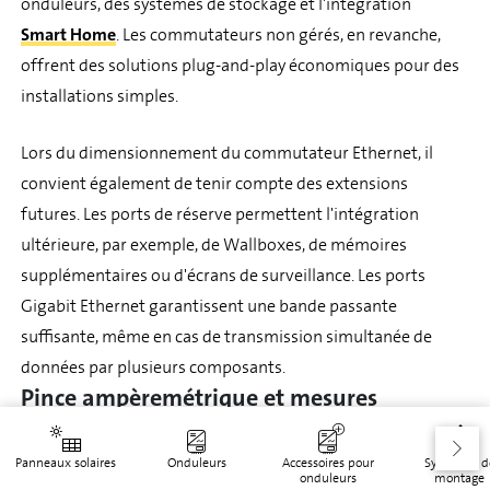
onduleurs, des systèmes de stockage et l'intégration
Smart Home
. Les commutateurs non gérés, en revanche,
offrent des solutions plug-and-play économiques pour des
installations simples.
Lors du dimensionnement du commutateur Ethernet, il
convient également de tenir compte des extensions
futures. Les ports de réserve permettent l'intégration
ultérieure, par exemple, de Wallboxes, de mémoires
supplémentaires ou d'écrans de surveillance. Les ports
Gigabit Ethernet garantissent une bande passante
suffisante, même en cas de transmission simultanée de
données par plusieurs composants.
Pince ampèremétrique et mesures
électriques
Panneaux solaires
La pince ampèremétrique est un outil de mesure
Onduleurs
Accessoires pour
Systèmes d
onduleurs
montage