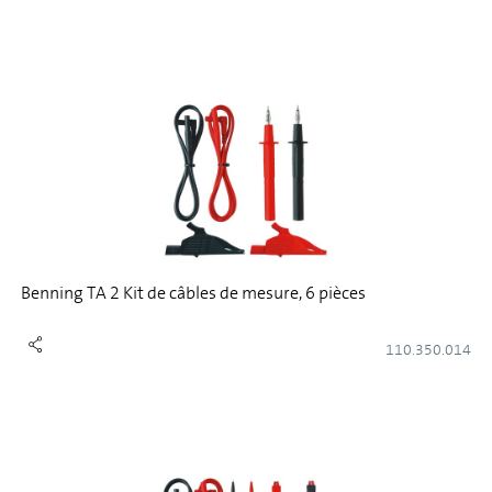
Benning TA 2 Kit de câbles de mesure, 6 pièces
110.350.014