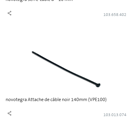
103.658.402
novotegra Attache de câble noir 140mm (VPE100)
103.013.074