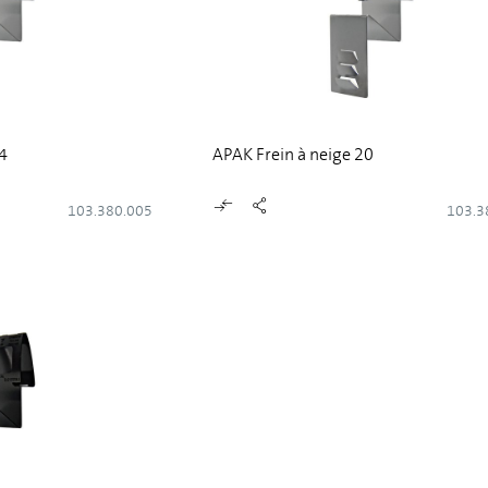
.4
APAK Frein à neige 20
103.380.005
103.3