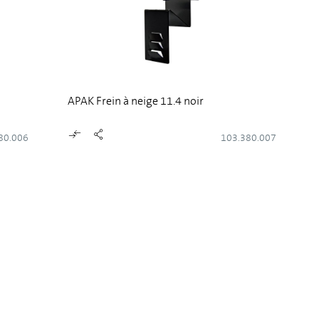
APAK Frein à neige 11.4 noir
80.006
103.380.007