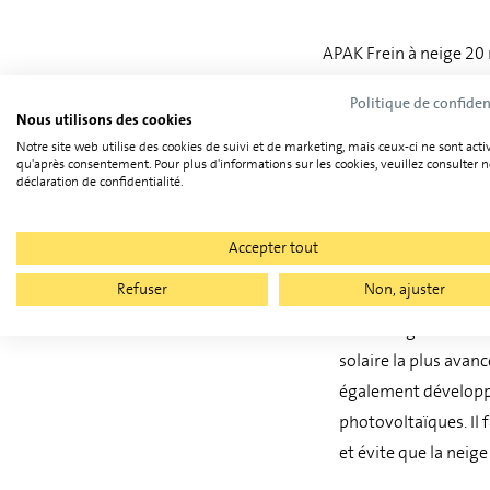
APAK Frein à neige 20 
Politique de confiden
Nous utilisons des cookies
Notre site web utilise des cookies de suivi et de marketing, mais ceux-ci ne sont acti
qu'après consentement. Pour plus d'informations sur les cookies, veuillez consulter n
déclaration de confidentialité.
Accepter tout
Informations du f
Refuser
Non, ajuster
APAK energy conçoit e
technologie avec de
solaire la plus avan
également développé 
photovoltaïques. Il 
et évite que la neige