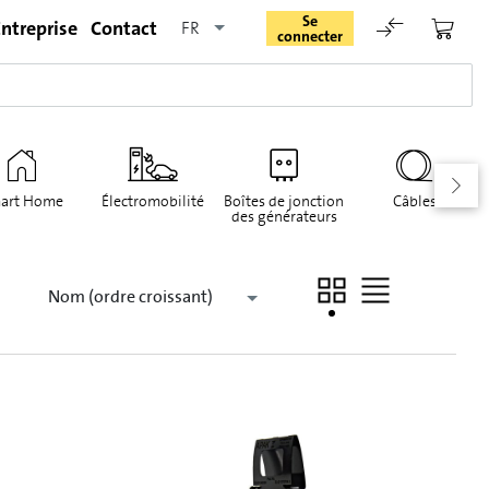
Se
ntreprise
Contact
FR
connecter
art Home
Électromobilité
Boîtes de jonction
Câbles
des générateurs
Rester connecté
Nom (ordre croissant)
Se connecter
Oublié le mot de passe
Demande d'enregistrement pour login