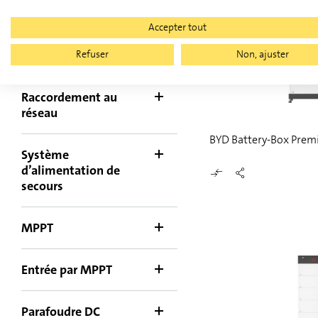
Couplage
Accepter tout
Taux C
Refuser
Non, ajuster
Raccordement au
réseau
BYD Battery-Box Pre
Système
d’alimentation de
secours
MPPT
Entrée par MPPT
Parafoudre DC