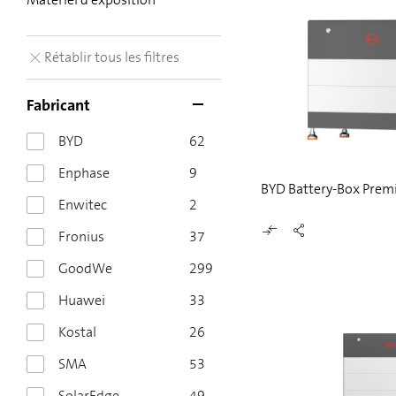
Rétablir tous les filtres
Fabricant
BYD
62
Enphase
9
BYD Battery-Box Prem
Enwitec
2
Fronius
37
GoodWe
299
Huawei
33
Kostal
26
SMA
53
SolarEdge
49