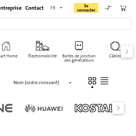
Se
ntreprise
Contact
FR
connecter
art Home
Électromobilité
Boîtes de jonction
Câbles
des générateurs
Rester connecté
Nom (ordre croissant)
Se connecter
Oublié le mot de passe
Demande d'enregistrement pour login