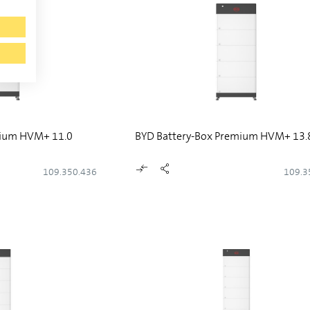
mium HVM+ 11.0
BYD Battery-Box Premium HVM+ 13.
109.350.436
109.3