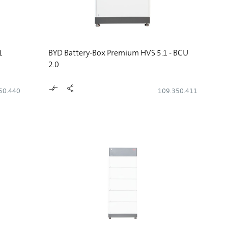
1
BYD Battery-Box Premium HVS 5.1 - BCU
2.0
50.440
109.350.411