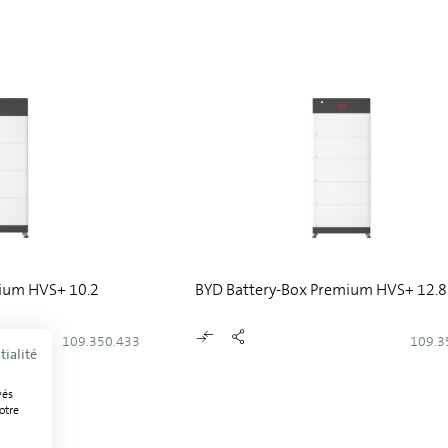
ium HVS+ 10.2
BYD Battery-Box Premium HVS+ 12.8
109.350.433
109.3
tialité
vés
otre