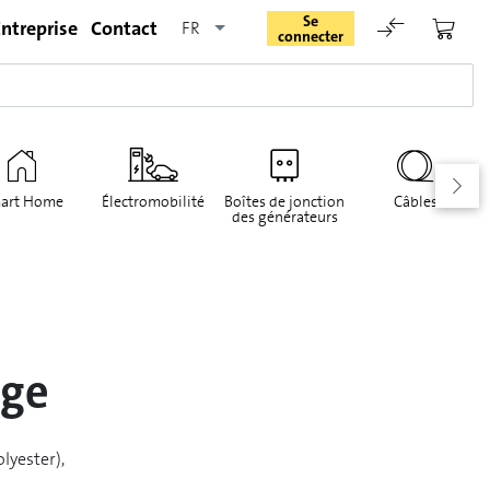
Se
ntreprise
Contact
FR
connecter
art Home
Électromobilité
Boîtes de jonction
Câbles
des générateurs
Rester connecté
Se connecter
age
Oublié le mot de passe
lyester),
Demande d'enregistrement pour login