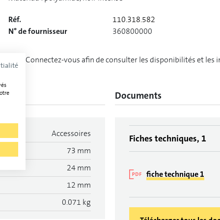
Réf.
110.318.582
N° de fournisseur
360800000
Connectez-vous afin de consulter les disponibilités et les 
tialité
vés
otre
Documents
Accessoires
Fiches techniques, 1
73 mm
24 mm
fiche technique 1
12 mm
0.071 kg