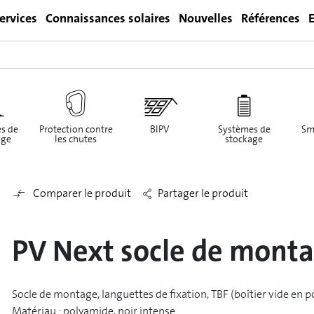
ervices
Connaissances solaires
Nouvelles
Références
E
Login
s de
Protection contre
BIPV
Systèmes de
Sm
ge
les chutes
stockage
Comparer le produit
Partager le produit
PV Next socle de mont
Socle de montage, languettes de fixation, TBF (boîtier vide en po
Matériau : polyamide, noir intense