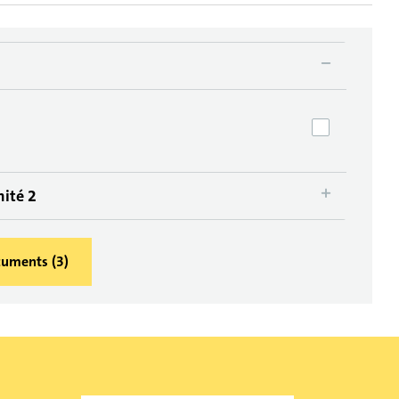
mité 2
ocuments
(
3
)