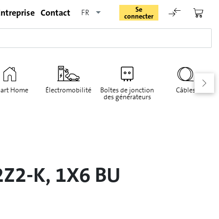
Se
ntreprise
Contact
FR
connecter
art Home
Électromobilité
Boîtes de jonction
Câbles
des générateurs
Rester connecté
Se connecter
2Z2-K, 1X6 BU
Oublié le mot de passe
Demande d'enregistrement pour login