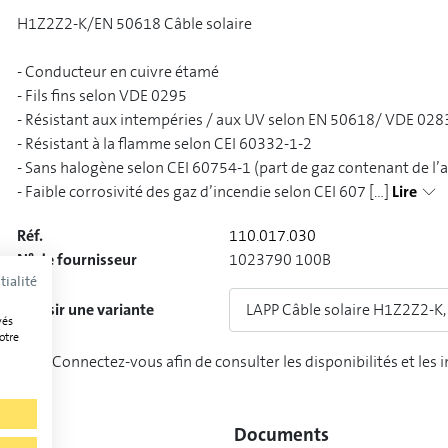
H1Z2Z2-K/EN 50618 Câble solaire
- Conducteur en cuivre étamé
- Fils fins selon VDE 0295
- Résistant aux intempéries / aux UV selon EN 50618/ VDE 02
- Résistant à la flamme selon CEI 60332-1-2
- Sans halogène selon CEI 60754-1 (part de gaz contenant de l’
- Faible corrosivité des gaz d’incendie selon CEI 607
[...]
Lire
Réf.
110.017.030
N° de fournisseur
1023790 100B
tialité
Choisir une variante
LAPP Câble solaire H1Z2Z2-K,
vés
otre
Connectez-vous afin de consulter les disponibilités et les 
Documents