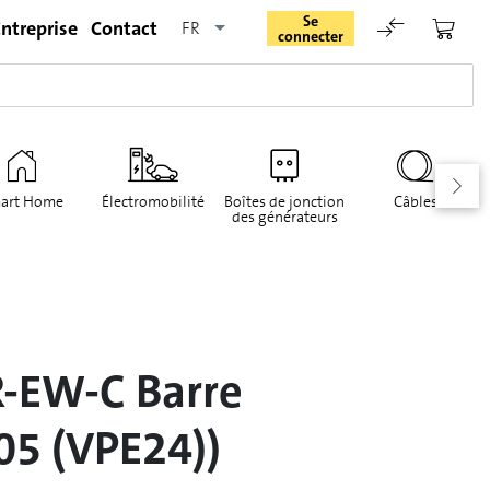
Se
ntreprise
Contact
FR
connecter
art Home
Électromobilité
Boîtes de jonction
Câbles
des générateurs
Rester connecté
Se connecter
R-EW-C Barre
Oublié le mot de passe
05 (VPE24))
Demande d'enregistrement pour login