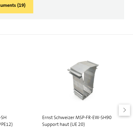
ocuments
(
19
)
-SH
Ernst Schweizer MSP-FR-EW-SH90
(VPE12)
Support haut (UE 20)