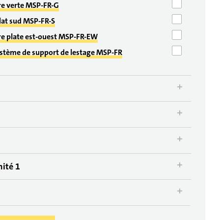
re verte MSP-FR-G
plat sud MSP-FR-S
re plate est-ouest MSP-FR-EW
ystème de support de lestage MSP-FR
mité 1