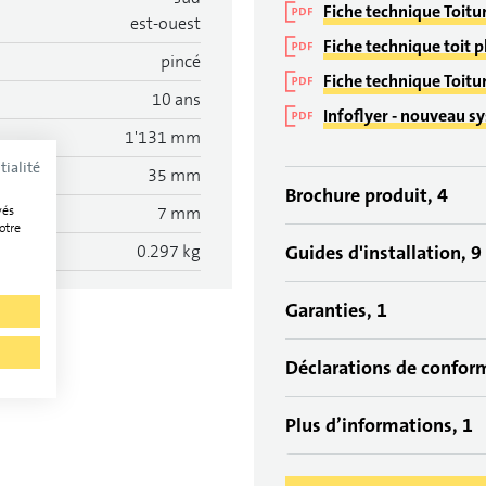
Fiche technique Toitu
est-ouest
Fiche technique toit 
pincé
Fiche technique Toitu
10 ans
Infoflyer - nouveau s
1'131 mm
tialité
35 mm
Brochure produit, 4
vés
7 mm
otre
0.297 kg
Guides d'installation, 9
Garanties, 1
Déclarations de confor
Plus d’informations, 1