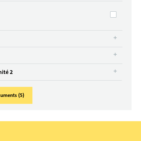
mité 2
ocuments
(
5
)