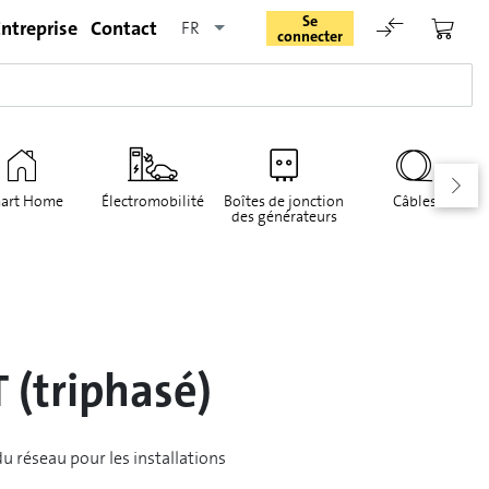
Se
ntreprise
Contact
FR
connecter
art Home
Électromobilité
Boîtes de jonction
Câbles
des générateurs
Rester connecté
Se connecter
 (triphasé)
Oublié le mot de passe
u réseau pour les installations
Demande d'enregistrement pour login