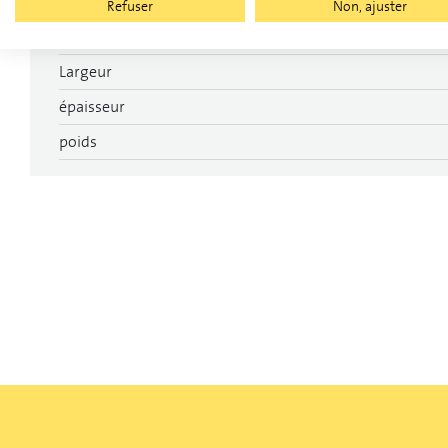
Garantie produit
Refuser
Non, ajuster
Longueur
Largeur
épaisseur
poids